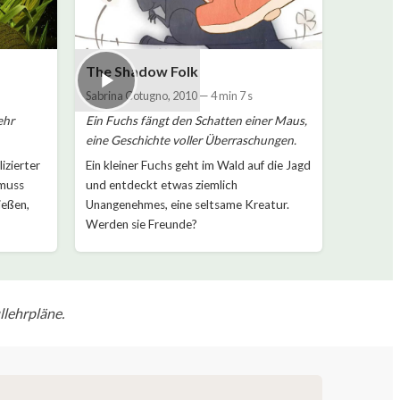
The Shadow Folk
Sabrina Cotugno
,
2010
—
4 min 7 s
ehr
Ein Fuchs fängt den Schatten einer Maus,
eine Geschichte voller Überraschungen.
izierter
Ein kleiner Fuchs geht im Wald auf die Jagd
 muss
und entdeckt etwas ziemlich
ießen,
Unangenehmes, eine seltsame Kreatur.
Werden sie Freunde?
llehrpläne.