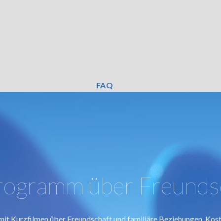
FAQ
rogramm über Freunds
 Kurzfilmen über Freundschaft und familiäre Beziehungen. Koste