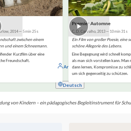
Premier Automne
arlow
,
2014
—
5 min 25 s
C. D. Carvalho
,
2013
—
10 min 31 s
undschaft zwischen einem
Ein Film von großer Poesie, eine s
n und einem Schneemann.
schöne Allegorie des Lebens.
eifender Kurzfilm über eine
Eine Begegnung wird schnell kompl
he Freundschaft.
als man sich vorstellen kann. Man
Anmelden
dann lernen, Kompromisse zu schl
um sich gegenseitig zu schützen.
Deutsch
ldung von Kindern – ein pädagogisches Begleitinstrument für Schu