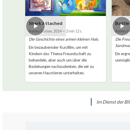
Shark Attached
Bottle
Ashley Farlow
,
2014
—
2 min 12 s
Ashley F
Die Geschichte eines armen kleinen Hais.
Die Fre
Sandman
Ein bezaubernder Kurzfilm, um mit
Kindern das Thema Freundschaft zu
Ein ergr
behandeln, aber auch um über die
unmöglic
Beziehungen nachzudenken, die wir zu
unseren Haustieren unterhalten.
Im Dienst der Bi