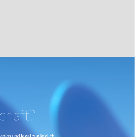
chaft?
nlos und legal zugänglich.