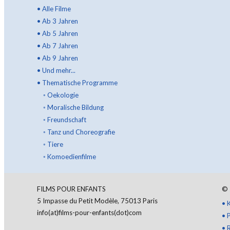
•
Alle Filme
•
Ab 3 Jahren
•
Ab 5 Jahren
•
Ab 7 Jahren
•
Ab 9 Jahren
•
Und mehr...
•
Thematische Programme
◦
Oekologie
◦
Moralische Bildung
◦
Freundschaft
◦
Tanz und Choreografie
◦
Tiere
◦
Komoedienfilme
FILMS POUR ENFANTS
©
5 Impasse du Petit Modèle, 75013 Paris
•
info(at)films-pour-enfants(dot)com
•
•