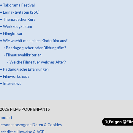
•
Takorama Festival
•
Lernaktivitäten (250)
•
Thematischer Kurs
•
Werkzeugkasten
•
Filmglossar
•
Wie waehlt man einen Kinderfilm aus?
◦
Paedagogischer oder Bildungsfilm?
◦
Filmauswahlkriterien
◦
Welche Filme fuer welches Alter?
•
Pädagogische Erfahrungen
•
Filmworkshops
•
Interviews
Spenden
2026
FILMS POUR ENFANTS
Kontakt
Folgen
@Fil
Personenbezogene Daten & Cookies
Rechtliche Hinweise & AGB