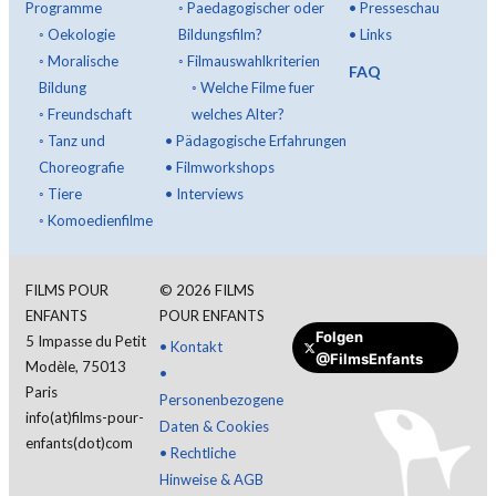
Programme
◦
Paedagogischer oder
•
Presseschau
◦
Oekologie
Bildungsfilm?
•
Links
◦
Moralische
◦
Filmauswahlkriterien
FAQ
Bildung
◦
Welche Filme fuer
◦
Freundschaft
welches Alter?
◦
Tanz und
•
Pädagogische Erfahrungen
Choreografie
•
Filmworkshops
◦
Tiere
•
Interviews
◦
Komoedienfilme
FILMS POUR
©
2026
FILMS
ENFANTS
POUR ENFANTS
Folgen
5 Impasse du Petit
•
Kontakt
@FilmsEnfants
Modèle, 75013
•
Paris
Personenbezogene
info(at)films-pour-
Daten & Cookies
enfants(dot)com
•
Rechtliche
Hinweise & AGB