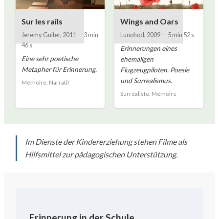
Sur les rails
Wings and Oars
Jeremy Guiter
,
2011
—
3 min
Lunohod
,
2009
—
5 min 52 s
46 s
Erinnerungen eines
Eine sehr poetische
ehemaligen
Metapher für Erinnerung.
Flugzeugpiloten. Poesie
und Surrealismus.
Mémoire, Narratif
Surréaliste, Mémoire
Im Dienste der Kindererziehung stehen Filme als
Hilfsmittel zur pädagogischen Unterstützung.
Erinnerung in der Schule