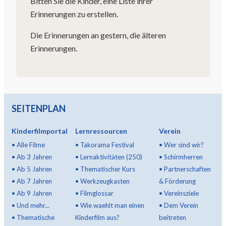
Bitten Sie die Kinder, eine Liste ihrer
Erinnerungen zu erstellen.
Die Erinnerungen an gestern, die älteren
Erinnerungen.
SEITENPLAN
Kinderfilmportal
Lernressourcen
Verein
•
Alle Filme
•
Takorama Festival
•
Wer sind wir?
•
Ab 3 Jahren
•
Lernaktivitäten (250)
•
Schirmherren
•
Ab 5 Jahren
•
Thematischer Kurs
•
Partnerschaften
•
Ab 7 Jahren
•
Werkzeugkasten
& Förderung
•
Ab 9 Jahren
•
Filmglossar
•
Vereinsziele
•
Und mehr...
•
Wie waehlt man einen
•
Dem Verein
•
Thematische
Kinderfilm aus?
beitreten