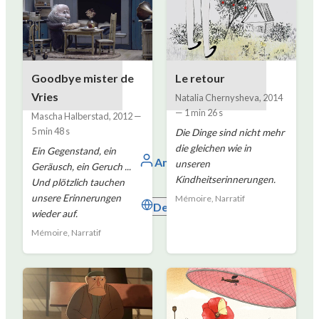
Goodbye mister de
Le retour
Vries
Natalia Chernysheva
,
2014
—
1 min 26 s
Mascha Halberstad
,
2012
—
5 min 48 s
Die Dinge sind nicht mehr
die gleichen wie in
Ein Gegenstand, ein
Anmelden
unseren
Geräusch, ein Geruch ...
Kindheitserinnerungen.
Und plötzlich tauchen
unsere Erinnerungen
Mémoire, Narratif
Deutsch
wieder auf.
Mémoire, Narratif