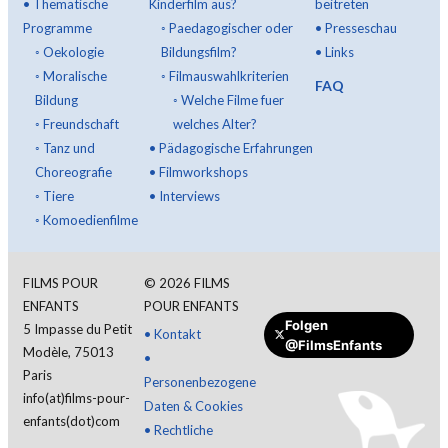
•
Thematische
Kinderfilm aus?
beitreten
Programme
◦
Paedagogischer oder
•
Presseschau
◦
Oekologie
Bildungsfilm?
•
Links
◦
Moralische
◦
Filmauswahlkriterien
FAQ
Bildung
◦
Welche Filme fuer
◦
Freundschaft
welches Alter?
◦
Tanz und
•
Pädagogische Erfahrungen
Choreografie
•
Filmworkshops
◦
Tiere
•
Interviews
◦
Komoedienfilme
FILMS POUR
©
2026
FILMS
ENFANTS
POUR ENFANTS
Folgen
5 Impasse du Petit
•
Kontakt
@FilmsEnfants
Modèle, 75013
•
Paris
Personenbezogene
info(at)films-pour-
Daten & Cookies
enfants(dot)com
•
Rechtliche