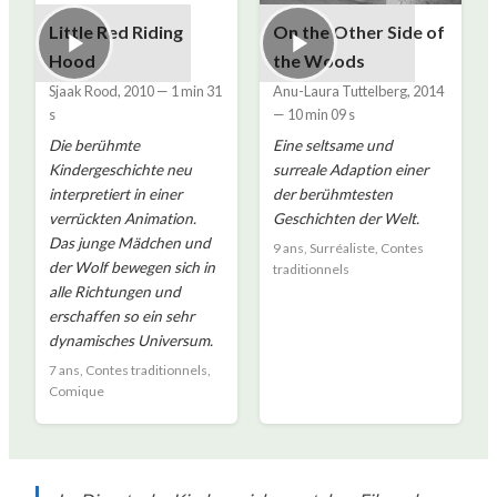
Little Red Riding
On the Other Side of
Hood
the Woods
Sjaak Rood
,
2010
—
1 min 31
Anu-Laura Tuttelberg
,
2014
s
—
10 min 09 s
Die berühmte
Eine seltsame und
Kindergeschichte neu
surreale Adaption einer
interpretiert in einer
der berühmtesten
verrückten Animation.
Geschichten der Welt.
Das junge Mädchen und
9 ans, Surréaliste, Contes
der Wolf bewegen sich in
traditionnels
alle Richtungen und
erschaffen so ein sehr
dynamisches Universum.
7 ans, Contes traditionnels,
Comique