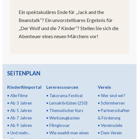
Ein spektakuläres Ende für „Jack and the
Beanstalk“? Ein unvorstellbares Ergebnis für
„Der Wolf und die 7 Kinder“? Stellen Sie sich die
Abenteuer eines neuen Märchens vor!
SEITENPLAN
Kinderfilmportal
Lernressourcen
Verein
•
Alle Filme
•
Takorama Festival
•
Wer sind wir?
•
Ab 3 Jahren
•
Lernaktivitäten (250)
•
Schirmherren
•
Ab 5 Jahren
•
Thematischer Kurs
•
Partnerschaften
•
Ab 7 Jahren
•
Werkzeugkasten
& Förderung
•
Ab 9 Jahren
•
Filmglossar
•
Vereinsziele
•
Und mehr...
•
Wie waehlt man einen
•
Dem Verein