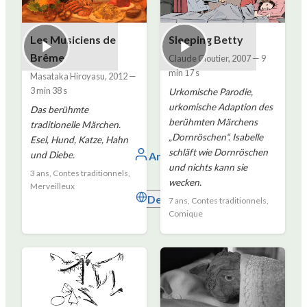
Les Musiciens de
Sleeping Betty
Brême
Claude Cloutier
,
2007
—
9
min 17 s
Masataka Hiroyasu
,
2012
—
3 min 38 s
Urkomische Parodie,
urkomische Adaption des
Das berühmte
berühmten Märchens
traditionelle Märchen.
„Dornröschen“. Isabelle
Esel, Hund, Katze, Hahn
schläft wie Dornröschen
Anmelden
und Diebe.
und nichts kann sie
3 ans, Contes traditionnels,
wecken.
Merveilleux
Deutsch
7 ans, Contes traditionnels,
Comique