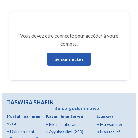
Vous devez être connecté pour accéder à votre
compte.
Se connecter
TASWIRA SHAFIN
Ba da gudummawa
Portal fina-finan
Kayan ilmantarwa
Ƙungiya
yara
•
Biki na Takorama
•
Mu wanene?
•
Duk fina-finai
•
Ayyukan ilimi (250)
•
Masu tallafi