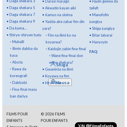
•
Daga shekara 3
•
Darasi mai jigo
•
Haɗin gwiwa da
•
Daga shekara 5
•
Akwatin kayan aiki
tallafi
•
Daga shekara 7
•
Ƙamus na sinima
•
Manufofin
•
Daga shekara 9
•
Yadda ake zabar fim din
ƙungiya
•
Da kuma...
yara?
•
Shiga ƙungiya
•
Shirye-shiryen batu
◦
Fim na ilimi ko na
•
Bitar labarai
◦
Muhalli
koyarwa?
•
Hanyoyin
◦
Ilimin dabba da
◦
Kaidojin zabin fina-finai
FAQ
kasa
◦
Wane fina-finai don
◦
Abota
wane shekaru?
Shiga
◦
Rawa da
•
Gwaninta na ilimi
koreografi
•
Koyawa na fim
Hausa
◦
Dabbobi
•
Hirarrakin
◦
Fina-finai masu
ban dariya
FILMS POUR
©
2026
FILMS
ENFANTS
POUR ENFANTS
Bi
@FilmsEnfants