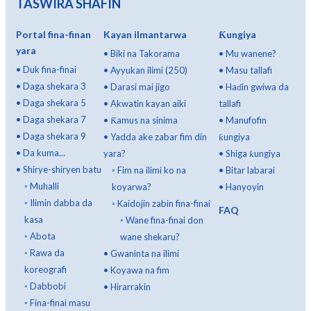
TASWIRA SHAFIN
Portal fina-finan
Kayan ilmantarwa
Ƙungiya
yara
•
Biki na Takorama
•
Mu wanene?
•
Duk fina-finai
•
Ayyukan ilimi (250)
•
Masu tallafi
•
Daga shekara 3
•
Darasi mai jigo
•
Haɗin gwiwa da
•
Daga shekara 5
•
Akwatin kayan aiki
tallafi
•
Daga shekara 7
•
Ƙamus na sinima
•
Manufofin
•
Daga shekara 9
•
Yadda ake zabar fim din
ƙungiya
•
Da kuma...
yara?
•
Shiga ƙungiya
•
Shirye-shiryen batu
◦
Fim na ilimi ko na
•
Bitar labarai
◦
Muhalli
koyarwa?
•
Hanyoyin
◦
Ilimin dabba da
◦
Kaidojin zabin fina-finai
FAQ
kasa
◦
Wane fina-finai don
◦
Abota
wane shekaru?
◦
Rawa da
•
Gwaninta na ilimi
koreografi
•
Koyawa na fim
◦
Dabbobi
•
Hirarrakin
◦
Fina-finai masu