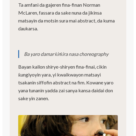
Ta amfani da gajeren fina-finan Norman
McLaren, fassara da sake nuna da jikinsa
matsayin da motsin sura mai abstract, da kuma
ɗaukarsa.
Ba yaro damar ƙirƙira nasa choreography
Bayan kallon shirye-shiryen fina-finai, cikin
ƙungiyoyin yara, yi kwaikwayon matsayi
tsakanin siffofin abstract na fim. Kowane yaro
yana tunanin yadda zai sanya kansa daidai don
sake yin zanen.