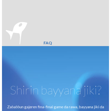
FAQ
Shirin bayyana jiki?
Zaɓaɓɓun gajeren fina-finai game da rawa, bayyana jiki da