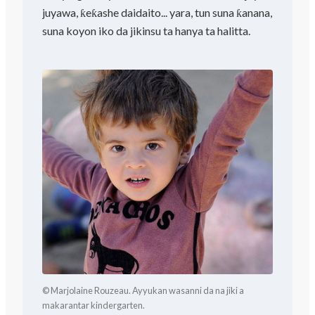
juyawa, ƙeƙashe daidaito... yara, tun suna ƙanana,
suna koyon iko da jikinsu ta hanya ta halitta.
© Marjolaine Rouzeau. Ayyukan wasanni da na jiki a
makarantar kindergarten.