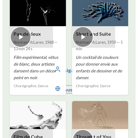
Pas de deux
Short and Suite
Norman McLaren
,
1968
—
Norman McLaren
,
1959
—
5
13 min 24 s
min
Film expérimental, vêtus
Un cocktail de couleurs
de blanc, deux artistes
pour donner envie aux
Shiga
dansent dans un décor
enfants de dessiner et de
peint en noir.
danser.
Chorégraphie, Danse
Chorégraphie, Danse
Hausa
Film de Cube
Thought of You