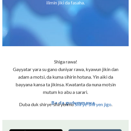
ilimin jiki da fasaha.
Shiga rawa!
Gayyatar yara su gano duniyar rawa, kyawun jikin ɗan
adam a motsi, da kuma sihirin hotuna. Yin aiki da
bayyana kansa ta jikinsa. Kwatanta da nuna motsin
mutum ko abu a sarari.
Ba da gudummawa
Duba duk shirye-shiryenmu
Shirye-shiryen jigo
.