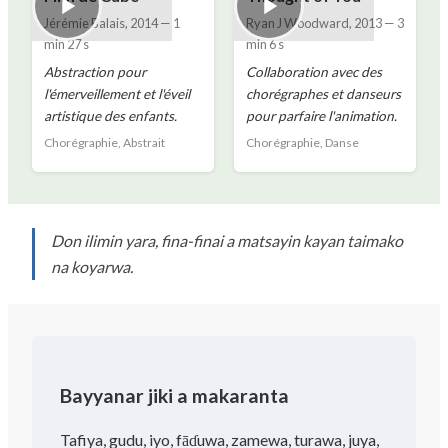
Jérémie Balais
,
2014
—
1
Ryan J Woodward
,
2013
—
3
min 27 s
min 6 s
Abstraction pour
Collaboration avec des
l'émerveillement et l'éveil
chorégraphes et danseurs
artistique des enfants.
pour parfaire l'animation.
Chorégraphie, Abstrait
Chorégraphie, Danse
Don ilimin yara, fina-finai a matsayin kayan taimako
na koyarwa.
Bayyanar jiki a makaranta
Tafiya, gudu, iyo, fāɗuwa, zamewa, turawa, juya,