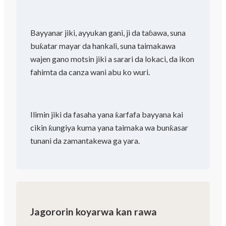
Bayyanar jiki, ayyukan gani, ji da taɓawa, suna
buƙatar mayar da hankali, suna taimakawa
wajen gano motsin jiki a sarari da lokaci, da ikon
fahimta da canza wani abu ko wuri.
Ilimin jiki da fasaha yana ƙarfafa bayyana kai
cikin ƙungiya kuma yana taimaka wa bunƙasar
tunani da zamantakewa ga yara.
Jagororin koyarwa kan rawa