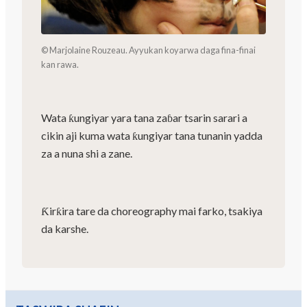
© Marjolaine Rouzeau. Ayyukan koyarwa daga fina-finai
kan rawa.
Wata ƙungiyar yara tana zaɓar tsarin sarari a
cikin aji kuma wata ƙungiyar tana tunanin yadda
za a nuna shi a zane.
Ƙirƙira tare da choreography mai farko, tsakiya
da karshe.