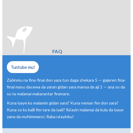
FAQ
Tuntube mu!
Zaɓinmu na fina-finai don yara tun daga shekara 5 — gajeren fina-
finai masu dacewa da yaran gidan yara manya da aji 1 — ana so da
su ta malamai makarantar firamare.
Kuna iyaye ko malamin gidan yara? Kuna neman fim don yara?
Kuna so ku kalli fim tare da iyali? Ra'ayin malamai da kula da iyaye
yana da muhimmanci. Raba ra'ayinku!