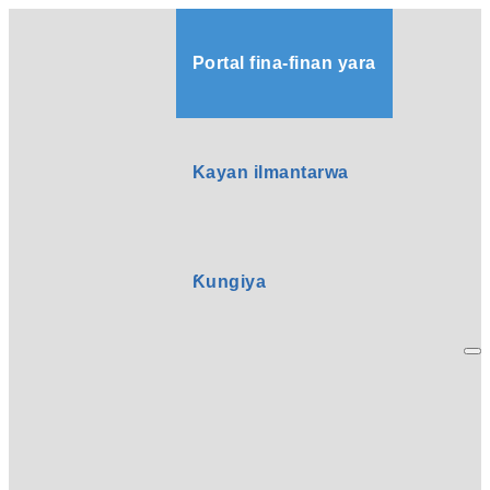
Portal fina-finan yara
Kayan ilmantarwa
Ƙungiya