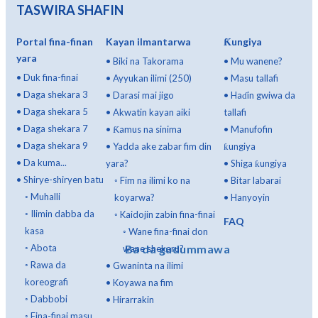
TASWIRA SHAFIN
Portal fina-finan
Kayan ilmantarwa
Ƙungiya
yara
•
Biki na Takorama
•
Mu wanene?
•
Duk fina-finai
•
Ayyukan ilimi (250)
•
Masu tallafi
•
Daga shekara 3
•
Darasi mai jigo
•
Haɗin gwiwa da
•
Daga shekara 5
•
Akwatin kayan aiki
tallafi
•
Daga shekara 7
•
Ƙamus na sinima
•
Manufofin
•
Daga shekara 9
•
Yadda ake zabar fim din
ƙungiya
•
Da kuma...
yara?
•
Shiga ƙungiya
•
Shirye-shiryen batu
◦
Fim na ilimi ko na
•
Bitar labarai
◦
Muhalli
koyarwa?
•
Hanyoyin
◦
Ilimin dabba da
◦
Kaidojin zabin fina-finai
FAQ
kasa
◦
Wane fina-finai don
◦
Abota
Ba da gudummawa
wane shekaru?
◦
Rawa da
•
Gwaninta na ilimi
koreografi
•
Koyawa na fim
◦
Dabbobi
•
Hirarrakin
◦
Fina-finai masu