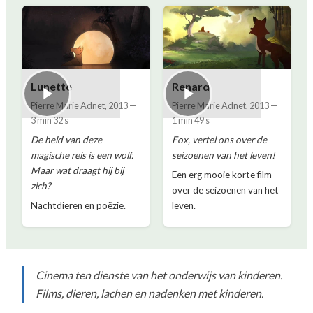
Lunette
Renard
Pierre Marie Adnet
,
2013
—
Pierre Marie Adnet
,
2013
—
3 min 32 s
1 min 49 s
De held van deze
Fox, vertel ons over de
magische reis is een wolf.
seizoenen van het leven!
Maar wat draagt ​​hij bij
Een erg mooie korte film
zich?
over de seizoenen van het
Nachtdieren en poëzie.
leven.
Cinema ten dienste van het onderwijs van kinderen.
Films, dieren, lachen en nadenken met kinderen.