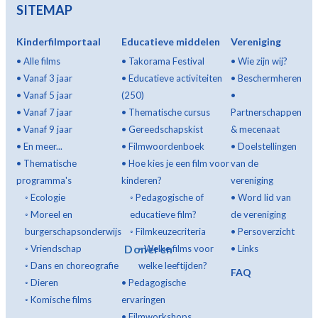
SITEMAP
Kinderfilmportaal
Educatieve middelen
Vereniging
•
Alle films
•
Takorama Festival
•
Wie zijn wij?
•
Vanaf 3 jaar
•
Educatieve activiteiten
•
Beschermheren
•
Vanaf 5 jaar
(250)
•
•
Vanaf 7 jaar
•
Thematische cursus
Partnerschappen
•
Vanaf 9 jaar
•
Gereedschapskist
& mecenaat
•
En meer...
•
Filmwoordenboek
•
Doelstellingen
•
Thematische
•
Hoe kies je een film voor
van de
programma's
kinderen?
vereniging
◦
Ecologie
◦
Pedagogische of
•
Word lid van
◦
Moreel en
educatieve film?
de vereniging
burgerschapsonderwijs
◦
Filmkeuzecriteria
•
Persoverzicht
Doneren
◦
Vriendschap
◦
Welke films voor
•
Links
◦
Dans en choreografie
welke leeftijden?
FAQ
◦
Dieren
•
Pedagogische
◦
Komische films
ervaringen
•
Filmworkshops