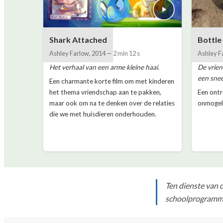
Shark Attached
Bottle
Ashley Farlow
,
2014
—
2 min 12 s
Ashley F
Het verhaal van een arme kleine haai.
De vrie
een sne
Een charmante korte film om met kinderen
het thema vriendschap aan te pakken,
Een ontr
maar ook om na te denken over de relaties
onmogeli
die we met huisdieren onderhouden.
Ten dienste van 
schoolprogramma