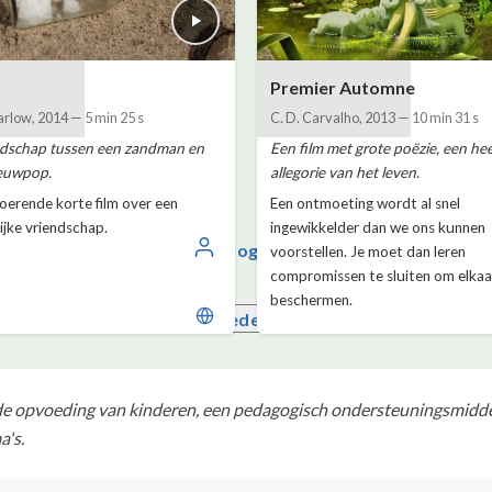
Premier Automne
arlow
,
2014
—
5 min 25 s
C. D. Carvalho
,
2013
—
10 min 31 s
ndschap tussen een zandman en
Een film met grote poëzie, een he
euwpop.
allegorie van het leven.
oerende korte film over een
Een ontmoeting wordt al snel
jke vriendschap.
ingewikkelder dan we ons kunnen
Inloggen
voorstellen. Je moet dan leren
compromissen te sluiten om elkaa
beschermen.
Nederlands
de opvoeding van kinderen, een pedagogisch ondersteuningsmiddel
's.