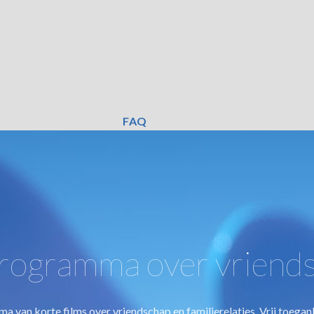
FAQ
rogramma over vriend
van korte films over vriendschap en familierelaties. Vrij toegankel