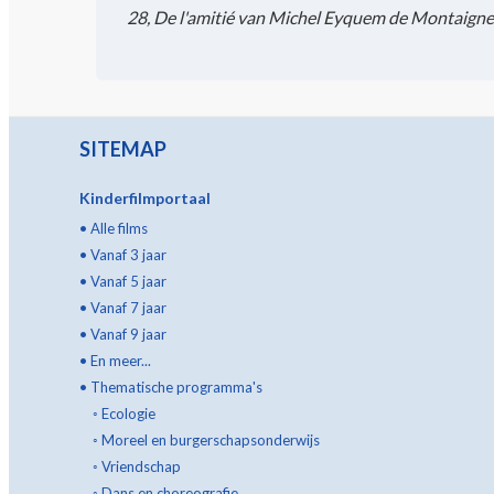
28, De l'amitié van Michel Eyquem de Montaigne
SITEMAP
Kinderfilmportaal
•
Alle films
•
Vanaf 3 jaar
•
Vanaf 5 jaar
•
Vanaf 7 jaar
•
Vanaf 9 jaar
•
En meer...
•
Thematische programma's
◦
Ecologie
◦
Moreel en burgerschapsonderwijs
◦
Vriendschap
◦
Dans en choreografie