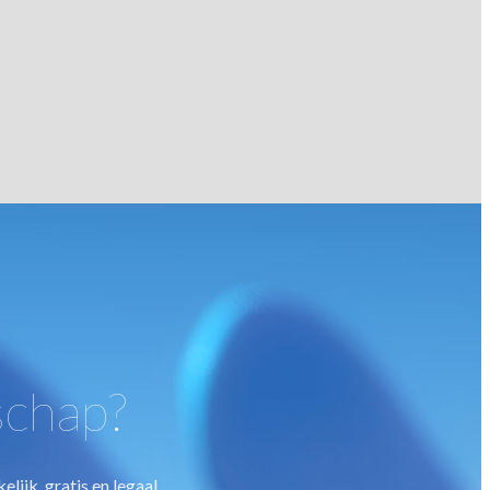
schap?
ijk, gratis en legaal.