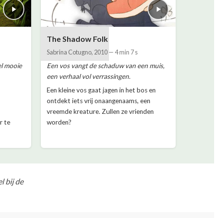
The Shadow Folk
Sabrina Cotugno
,
2010
—
4 min 7 s
el mooie
Een vos vangt de schaduw van een muis,
een verhaal vol verrassingen.
Een kleine vos gaat jagen in het bos en
ontdekt iets vrij onaangenaams, een
vreemde kreature. Zullen ze vrienden
r te
worden?
 bij de