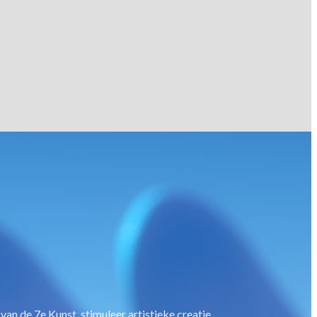
van de 7e Kunst, stimuleer artistieke creatie.