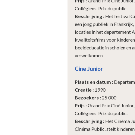
Prijs
:
Grand Prix Ciné Junior,
Collégiens, Prix du public.
Beschrijving
:
Het festival Ci
een jong publiek in Frankrijk,
locaties in het departement A
kwaliteitsfilms voor kinderen
beeldeducatie in scholen en a
verwelkomen.
Cine Junior
Plaats en datum
:
Departeme
Creatie
:
1990
Bezoekers
:
25 000
Prijs
:
Grand Prix Ciné Junior,
Collégiens, Prix du public.
Beschrijving
:
Het Cinéma Jun
Cinéma Public, stelt kindere