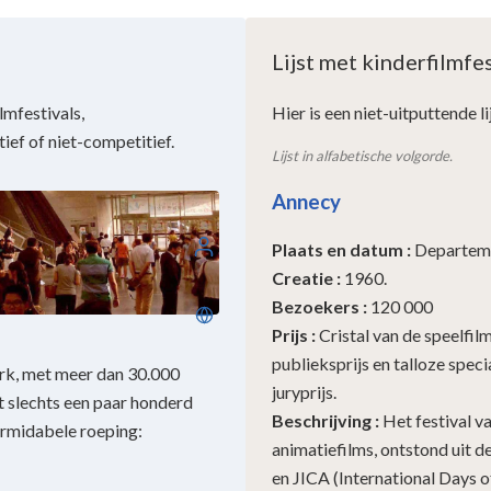
Lijst met kinderfilmfes
lmfestivals,
Hier is een niet-uitputtende li
tief of niet-competitief.
Lijst in alfabetische volgorde.
Annecy
Inloggen
Plaats en datum
:
Departeme
Creatie
:
1960.
Bezoekers
:
120 000
Nederlands
Prijs
:
Cristal van de speelfilm
publieksprijs en talloze speci
rk, met meer dan 30.000
juryprijs.
et slechts een paar honderd
Beschrijving
:
Het festival v
ormidabele roeping:
animatiefilms, ontstond uit d
en JICA (International Days 