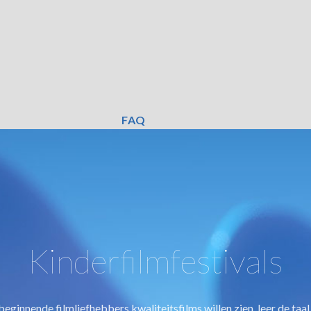
FAQ
Kinderfilmfestivals
eginnende filmliefhebbers kwaliteitsfilms willen zien, leer de taal 