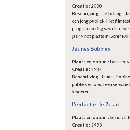
Creatie
:
2000
Beschrijving
:
De belangrijks
een jong publiek. Het filmfe
programmering wordt toevertr
jaar, vindt plaats in Gonfrevil
Jeunes Bobines
Plaats en datum
:
Lans-en-V
Creatie
:
1987
Beschrijving
:
Jeunes Bobine
publiek en biedt een selecti
kinderen.
L'enfant et le 7e art
Plaats en datum
:
Seine-et-M
Creatie
:
1993