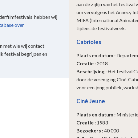
aan de zijlijn van het festiva
om vervolgens het Annecy Int
derfilmfestivals, hebben wij
MIFA (International Animated
tabase over
tijdens de festivalweek.
Cabrioles
en met wie wij contact
lk festival begrijpen en
Plaats en datum
:
Departeme
Creatie
:
2018
Beschrijving
:
Het festival C
door de vereniging Ciné-Cabri
voor een jong publiek, worksh
Ciné Jeune
Plaats en datum
:
Ministerie
Creatie
:
1983
Bezoekers
:
40 000