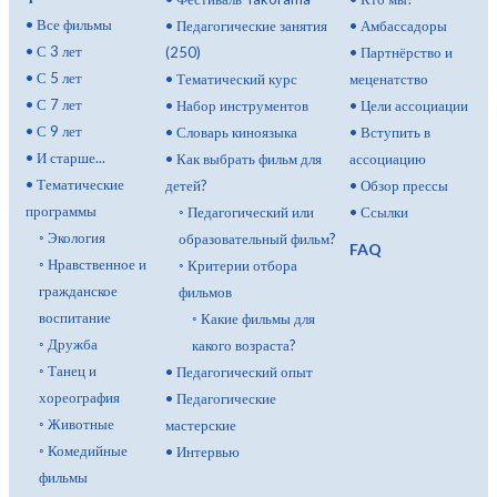
•
Все фильмы
•
Педагогические занятия
•
Амбассадоры
•
С 3 лет
(250)
•
Партнёрство и
•
С 5 лет
•
Тематический курс
меценатство
•
С 7 лет
•
Набор инструментов
•
Цели ассоциации
•
С 9 лет
•
Словарь киноязыка
•
Вступить в
•
И старше...
•
Как выбрать фильм для
ассоциацию
•
Тематические
детей?
•
Обзор прессы
программы
◦
Педагогический или
•
Ссылки
◦
Экология
образовательный фильм?
FAQ
◦
Нравственное и
◦
Критерии отбора
гражданское
фильмов
воспитание
◦
Какие фильмы для
◦
Дружба
какого возраста?
◦
Танец и
•
Педагогический опыт
хореография
•
Педагогические
◦
Животные
мастерские
◦
Комедийные
•
Интервью
фильмы