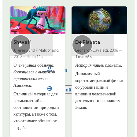
Shave It
De Planeta
J.Tereso and F.Maldonado
,
Leonardo Cavaletti
,
2006
—
2012
—
4 min 11 s
1 min 56 s
Очень умная обезьяна,
История нашей планеты.
Войти
борющаяся с вырубкой
Динамичный
тропических лесов
короткометражный фильм
Амазонки.
об урбанизации и
Русский
Отличный материал для
влиянии человеческой
размышлений о
деятельности на планету
соотношении природы и
Земля.
культуры, а также о том,
что отличает обезьян от
людей.