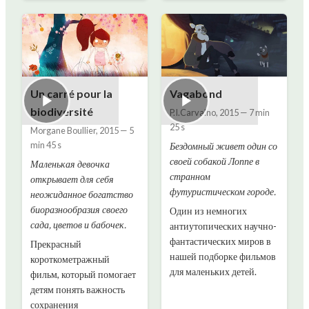
Un carré pour la
Vagabond
biodiversité
P.I.Carvalho
,
2015
—
7 min
25 s
Morgane Boullier
,
2015
—
5
min 45 s
Бездомный живет один со
своей собакой Лоппе в
Маленькая девочка
странном
открывает для себя
футуристическом городе.
неожиданное богатство
биоразнообразия своего
Один из немногих
сада, цветов и бабочек.
антиутопических научно-
фантастических миров в
Прекрасный
нашей подборке фильмов
короткометражный
для маленьких детей.
фильм, который помогает
детям понять важность
сохранения