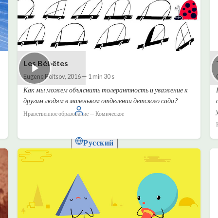
Les Bébêtes
Eugene Boitsov
,
2016
—
1 min 30 s
Как мы можем объяснить толерантность и уважение к
другим людям в маленьком отделении детского сада?
Войти
Нравственное образование — Комическое
Русский