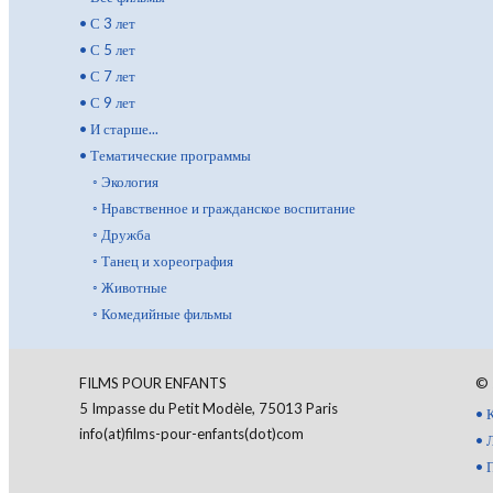
•
С 3 лет
•
С 5 лет
•
С 7 лет
•
С 9 лет
•
И старше...
•
Тематические программы
◦
Экология
◦
Нравственное и гражданское воспитание
◦
Дружба
◦
Танец и хореография
◦
Животные
◦
Комедийные фильмы
FILMS POUR ENFANTS
©
5 Impasse du Petit Modèle, 75013 Paris
•
info(at)films-pour-enfants(dot)com
•
•