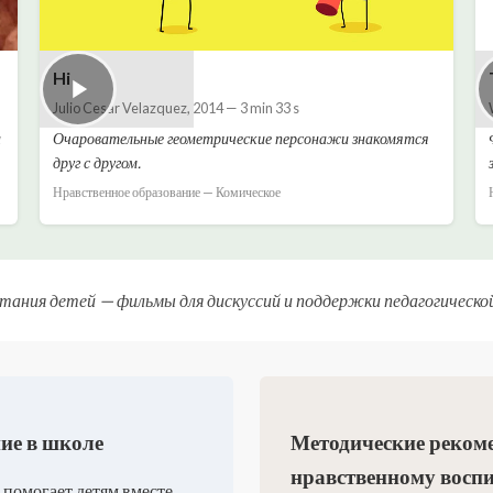
Hi
Julio Cesar Velazquez
,
2014
—
3 min 33 s
а
Очаровательные геометрические персонажи знакомятся
друг с другом.
Нравственное образование — Комическое
тания детей — фильмы для дискуссий и поддержки педагогической
ие в школе
Методические реком
нравственному восп
 помогает детям вместе