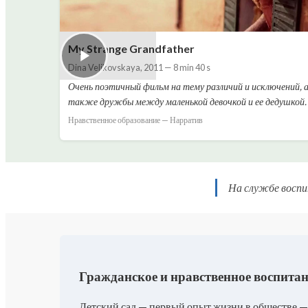
My Strange Grandfather
Dina Velikovskaya
,
2011
—
8 min 40 s
Очень поэтичный фильм на тему различий и исключений, 
также дружбы между маленькой девочкой и ее дедушкой.
Нравственное образование — Нарратив
На службе воспи
Гражданское и нравственное воспитан
Детский сад — первый опыт жизни в обществе —