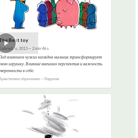
The Best toy
Gabriel Lin
,
2013
—
2 min 46 s
Под влиянием чужих взглядов мальчик трансформирует
свою игрушку. Влияние внешних перспектив и важность
уверенности в себе.
Нравственное образование — Нарратив