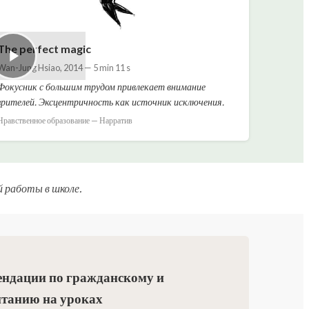
The perfect magic
Wan-Jung Hsiao
,
2014
—
5 min 11 s
Фокусник с большим трудом привлекает внимание
зрителей. Эксцентричность как источник исключения.
Нравственное образование — Нарратив
 работы в школе.
ендации по гражданскому и
итанию на уроках