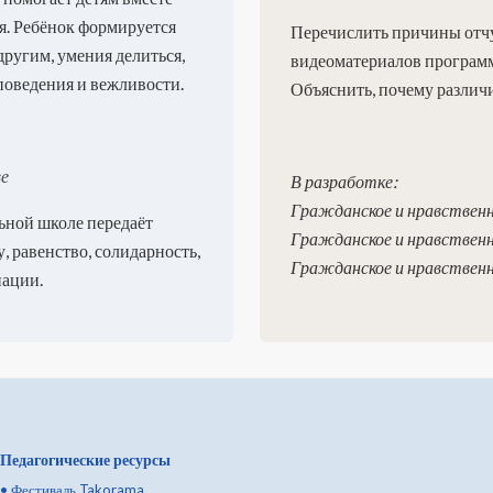
я. Ребёнок формируется
Перечислить причины отч
другим, умения делиться,
видеоматериалов програм
поведения и вежливости.
Объяснить, почему различи
ве
В разработке:
Гражданское и нравственно
ьной школе передаёт
Гражданское и нравственно
 равенство, солидарность,
Гражданское и нравственно
нации.
Педагогические ресурсы
•
Фестиваль Takorama