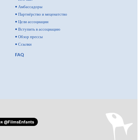
•
Амбассадоры
•
Партнёрство и меценатство
•
Цели ассоциации
•
Вступить в ассоциацию
•
Обзор прессы
•
Ссылки
FAQ
ся
@FilmsEnfants