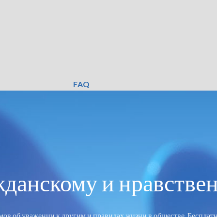
FAQ
жданскому и нравстве
в об уважении к другим и правилах жизни в обществе. Бесплат