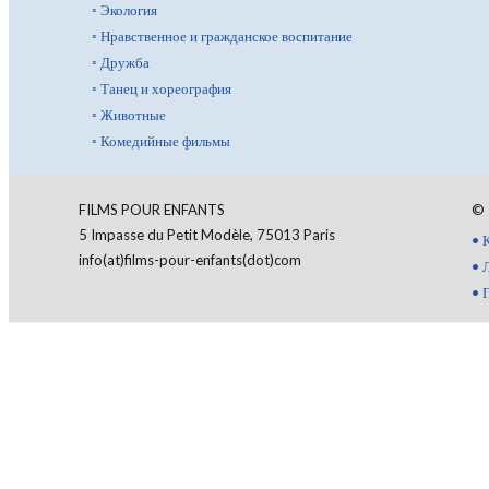
◦
Экология
◦
Нравственное и гражданское воспитание
◦
Дружба
◦
Танец и хореография
◦
Животные
◦
Комедийные фильмы
FILMS POUR ENFANTS
©
5 Impasse du Petit Modèle, 75013 Paris
•
info(at)films-pour-enfants(dot)com
•
•