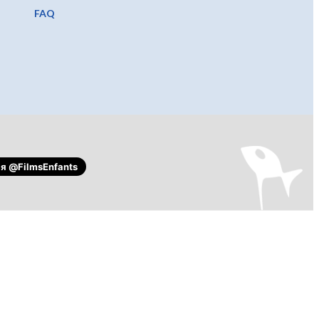
FAQ
ся
@FilmsEnfants