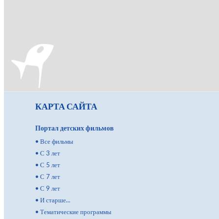
КАРТА САЙТА
Портал детских фильмов
•
Все фильмы
•
С 3 лет
•
С 5 лет
•
С 7 лет
•
С 9 лет
•
И старше...
•
Тематические программы