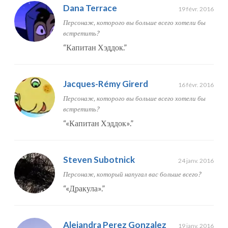
Dana Terrace
19 févr. 2016
Персонаж, которого вы больше всего хотели бы
встретить?
“
Капитан Хэддок.
”
Jacques-Rémy Girerd
16 févr. 2016
Персонаж, которого вы больше всего хотели бы
встретить?
“
«Капитан Хэддок».
”
Steven Subotnick
24 janv. 2016
Персонаж, который напугал вас больше всего?
“
«Дракула».
”
Alejandra Perez Gonzalez
19 janv. 2016