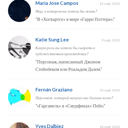
Maria Jose Campos
12 sept. 2015
Мир, в котором вы хотели бы жить?
“
В «Хогвартсе» в мире «Гарри Поттера».
”
Katie Sung Lee
9 sept. 2015
Какую роль вы хотели бы сыграть в
художественном произведении?
“
Персонаж, написанный Джоном
Стейнбеком или Роальдом Далем.
”
Fernán Graziano
10 sept. 2015
Персонаж, который напугал вас больше всего?
“
«Гаргамель» в «Смурфиках» Пейо.
”
Yves Dalbiez
10 sept. 2015