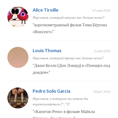
Alice Tiroille
17 août 2015
Персонаж, который напугал вас больше всего?
“
короткометражный фильм Тима Бёртона
«Винсент».
”
Louis Thomas
2 août 2015
Персонаж, который тронул вас больше всего?
“
Джин Келли (Дон Локвуд) в «Поющих под
дождем».
”
Pedro Solís García
30 juil. 2015
Персонаж, в которого вы хотели бы
перевоплотиться (^_^)?
“
«Капитан Рено» в фильме Майкла