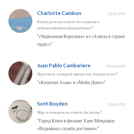
Charlotte Cambon
2 juil. 2015
Какую роль вы хотели бы сыграть в
художественном произведении?
“
«Червонная Королева» из «Алисы в стране
чудес».
”
Juan Pablo Cambariere
15 juin 2015
Персонаж, который тронул вас больше всего?
“
«Капитан Ахав» в «Моби Дике».
”
Seth Boyden
5 juin 2015
Мир, в котором вы хотели бы жить?
“
Город Кики в фильме Хаяо Миядзаки
«Ведьмина служба доставки».
”