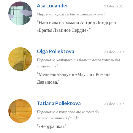
Asa Lucander
31 déc. 2015
Мир, в котором вы бы не хотели жить?
“
Нангияла из романа Астрид Линдгрен
«Братья Львиное Сердце».
”
Olga Poliektova
31 déc. 2015
Персонаж, которого вы больше всего хотели бы
встретить?
“
Медведь «Балу» в «Маугли» Романа
Давыдова.
”
Tatiana Poliektova
31 déc. 2015
Персонаж, в которого вы хотели бы
перевоплотиться (^_^)?
“
«Чебурашка».
”