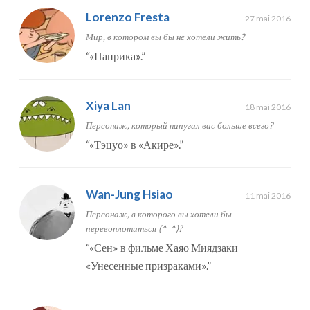
Lorenzo Fresta
27 mai 2016
Мир, в котором вы бы не хотели жить?
“
«Паприка».
”
Xiya Lan
18 mai 2016
Персонаж, который напугал вас больше всего?
“
«Тэцуо» в «Акире».
”
Wan-Jung Hsiao
11 mai 2016
Персонаж, в которого вы хотели бы
перевоплотиться (^_^)?
“
«Сен» в фильме Хаяо Миядзаки
«Унесенные призраками».
”