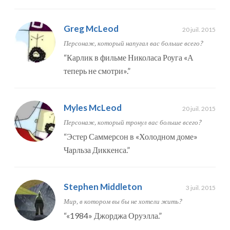
Greg McLeod
20 juil. 2015
Персонаж, который напугал вас больше всего?
“
Карлик в фильме Николаса Роуга «А
теперь не смотри».
”
Myles McLeod
20 juil. 2015
Персонаж, который тронул вас больше всего?
“
Эстер Саммерсон в «Холодном доме»
Чарльза Диккенса.
”
Stephen Middleton
3 juil. 2015
Мир, в котором вы бы не хотели жить?
“
«1984» Джорджа Оруэлла.
”