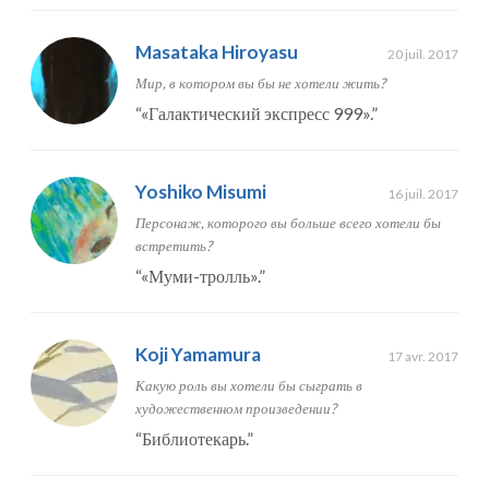
Masataka Hiroyasu
20 juil. 2017
Мир, в котором вы бы не хотели жить?
“
«Галактический экспресс 999».
”
Yoshiko Misumi
16 juil. 2017
Персонаж, которого вы больше всего хотели бы
встретить?
“
«Муми-тролль».
”
Koji Yamamura
17 avr. 2017
Какую роль вы хотели бы сыграть в
художественном произведении?
“
Библиотекарь.
”