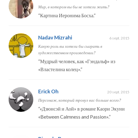
Мир, в котором вы бы не хотели жить?
“
Картина Иеронима Босха.
”
Nadav Mizrahi
6 sept. 2015
Какую роль вы хотели бы сыграть в
художественном произведении?
“
Мудрый человек, как «Гэндальф» из
«Властелина колец».
”
Erick Oh
20 sept. 2015
Персонаж, который тронул вас больше всего?
“
«Дзюнсэй и Аой» в романе Каори Экуни
«Between Calmness and Passion».
”