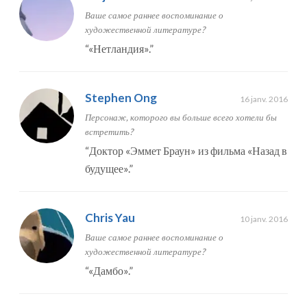
Ваше самое раннее воспоминание о
художественной литературе?
“
«Нетландия».
”
Stephen Ong
16 janv. 2016
Персонаж, которого вы больше всего хотели бы
встретить?
“
Доктор «Эммет Браун» из фильма «Назад в
будущее».
”
Chris Yau
10 janv. 2016
Ваше самое раннее воспоминание о
художественной литературе?
“
«Дамбо».
”