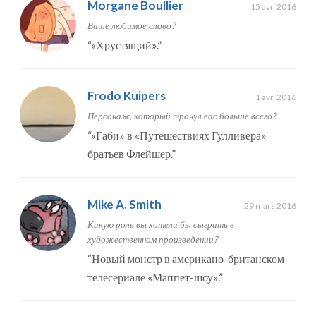
Morgane Boullier
15 avr. 2016
Ваше любимое слово?
“
«Хрустящий».
”
Frodo Kuipers
1 avr. 2016
Персонаж, который тронул вас больше всего?
“
«Габи» в «Путешествиях Гулливера»
братьев Флейшер.
”
Mike A. Smith
29 mars 2016
Какую роль вы хотели бы сыграть в
художественном произведении?
“
Новый монстр в американо-британском
телесериале «Маппет-шоу».
”