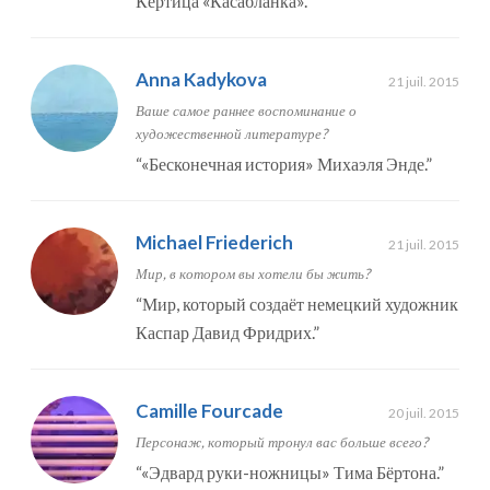
Кёртица «Касабланка».
”
Anna Kadykova
21 juil. 2015
Ваше самое раннее воспоминание о
художественной литературе?
“
«Бесконечная история» Михаэля Энде.
”
Michael Friederich
21 juil. 2015
Мир, в котором вы хотели бы жить?
“
Мир, который создаёт немецкий художник
Каспар Давид Фридрих.
”
Camille Fourcade
20 juil. 2015
Персонаж, который тронул вас больше всего?
“
«Эдвард руки-ножницы» Тима Бёртона.
”