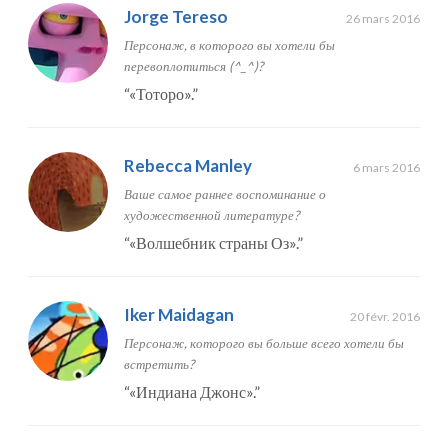
Jorge Tereso
26 mars 2016
Персонаж, в которого вы хотели бы
перевоплотиться (^_^)?
“
«Тоторо».
”
Rebecca Manley
6 mars 2016
Ваше самое раннее воспоминание о
художественной литературе?
“
«Волшебник страны Оз».
”
Iker Maidagan
20 févr. 2016
Персонаж, которого вы больше всего хотели бы
встретить?
“
«Индиана Джонс».
”