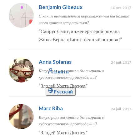
Benjamin Gibeaux
10 oct. 2017
С каким вымышленным персонажем вы бы больше
всего хотели встретиться?
“
Сайрус Смит, инженер-герой романа
Жюля Верна «Таинственный остров»!
”
Anna Solanas
24 juil. 2017
Какую роль вы хотели бы сыграть в
Войти
художественном произведении?
“
Злодей Уолта Диснея.
”
Русский
Marc Riba
24 juil. 2017
Какую роль вы хотели бы сыграть в
художественном произведении?
“
Злодей Уолта Диснея.
”