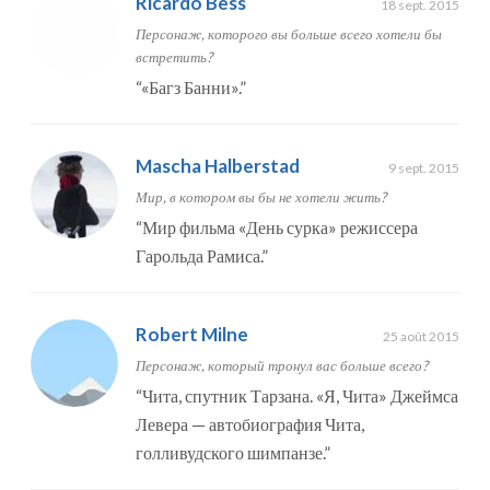
Ricardo Bess
18 sept. 2015
Персонаж, которого вы больше всего хотели бы
встретить?
“
«Багз Банни».
”
Mascha Halberstad
9 sept. 2015
Мир, в котором вы бы не хотели жить?
“
Мир фильма «День сурка» режиссера
Гарольда Рамиса.
”
Robert Milne
25 août 2015
Персонаж, который тронул вас больше всего?
“
Чита, спутник Тарзана. «Я, Чита» Джеймса
Левера — автобиография Чита,
голливудского шимпанзе.
”