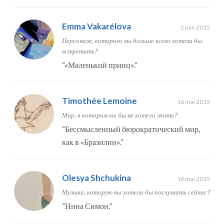
Emma Vakarélova
2 juin 2015
Персонаж, которого вы больше всего хотели бы
встретить?
“
«Маленький принц».
”
Timothée Lemoine
16 mai 2015
Мир, в котором вы бы не хотели жить?
“
Бессмысленный бюрократический мир,
как в «Бразилии».
”
Olesya Shchukina
16 mai 2015
Музыка, которую вы хотели бы послушать сейчас?
“
Нина Симон.
”