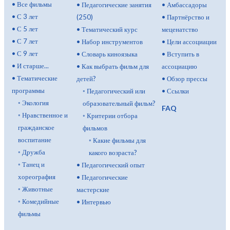
•
Все фильмы
•
Педагогические занятия
•
Амбассадоры
•
С 3 лет
(250)
•
Партнёрство и
•
С 5 лет
•
Тематический курс
меценатство
•
С 7 лет
•
Набор инструментов
•
Цели ассоциации
•
С 9 лет
•
Словарь киноязыка
•
Вступить в
•
И старше...
•
Как выбрать фильм для
ассоциацию
•
Тематические
детей?
•
Обзор прессы
программы
◦
Педагогический или
•
Ссылки
◦
Экология
образовательный фильм?
FAQ
◦
Нравственное и
◦
Критерии отбора
гражданское
фильмов
воспитание
◦
Какие фильмы для
◦
Дружба
какого возраста?
◦
Танец и
•
Педагогический опыт
хореография
•
Педагогические
◦
Животные
мастерские
◦
Комедийные
•
Интервью
фильмы