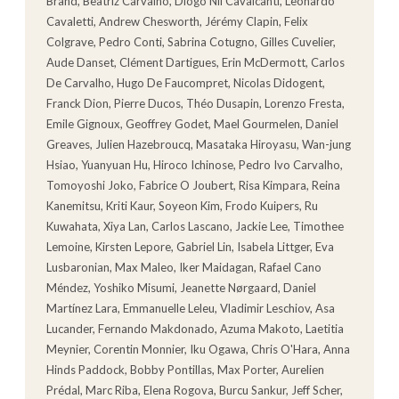
Brand, Beatriz Carvalho, Diogo Nii Cavalcanti, Leonardo
Cavaletti, Andrew Chesworth, Jérémy Clapin, Felix
Colgrave, Pedro Conti, Sabrina Cotugno, Gilles Cuvelier,
Aude Danset, Clément Dartigues, Erin McDermott, Carlos
De Carvalho, Hugo De Faucompret, Nicolas Didogent,
Franck Dion, Pierre Ducos, Théo Dusapin, Lorenzo Fresta,
Emile Gignoux, Geoffrey Godet, Mael Gourmelen, Daniel
Greaves, Julien Hazebroucq, Masataka Hiroyasu, Wan-jung
Hsiao, Yuanyuan Hu, Hiroco Ichinose, Pedro Ivo Carvalho,
Tomoyoshi Joko, Fabrice O Joubert, Risa Kimpara, Reina
Kanemitsu, Kriti Kaur, Soyeon Kim, Frodo Kuipers, Ru
Kuwahata, Xiya Lan, Carlos Lascano, Jackie Lee, Timothee
Lemoine, Kirsten Lepore, Gabriel Lin, Isabela Littger, Eva
Lusbaronian, Max Maleo, Iker Maidagan, Rafael Cano
Méndez, Yoshiko Misumi, Jeanette Nørgaard, Daniel
Martínez Lara, Emmanuelle Leleu, Vladimir Leschiov, Asa
Lucander, Fernando Makdonado, Azuma Makoto, Laetitia
Meynier, Corentin Monnier, Iku Ogawa, Chris O'Hara, Anna
Hinds Paddock, Bobby Pontillas, Max Porter, Aurelien
Prédal, Marc Riba, Elena Rogova, Burcu Sankur, Jeff Scher,