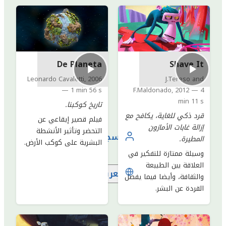
De Planeta
Shave It
Leonardo Cavaletti
,
2006
J.Tereso and
—
1 min 56 s
F.Maldonado
,
2012
—
4
min 11 s
تاريخ كوكبنا.
قرد ذكي للغاية، يكافح مع
فيلم قصير إيقاعي عن
إزالة غابات الأمازون
التحضر وتأثير الأنشطة
تسجيل الدخول
المطيرة.
البشرية على كوكب الأرض.
وسيلة ممتازة للتفكير في
العلاقة بين الطبيعة
العربية
والثقافة، وأيضا فيما يفصل
القردة عن البشر.