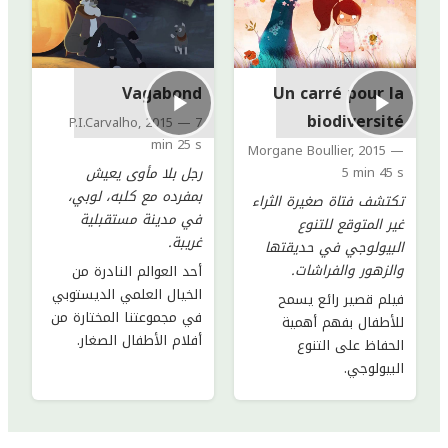
Vagabond
Un carré pour la
biodiversité
P.I.Carvalho
,
2015
—
7
min 25 s
Morgane Boullier
,
2015
—
5 min 45 s
رجل بلا مأوى يعيش
بمفرده مع كلبه، لوبي،
تكتشف فتاة صغيرة الثراء
في مدينة مستقبلية
غير المتوقع للتنوع
غريبة.
البيولوجي في حديقتها
والزهور والفراشات.
أحد العوالم النادرة من
الخيال العلمي الديستوبي
فيلم قصير رائع يسمح
في مجموعتنا المختارة من
للأطفال بفهم أهمية
أفلام الأطفال الصغار.
الحفاظ على التنوع
البيولوجي.