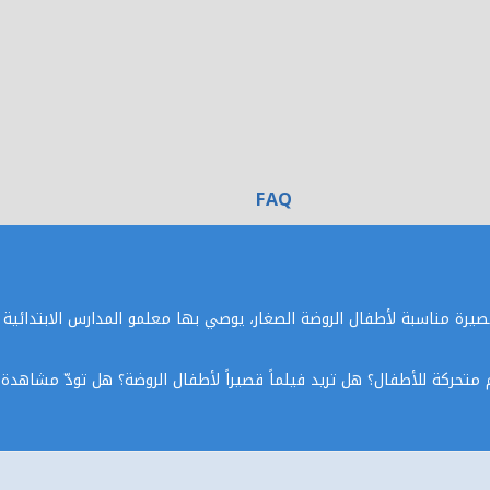
FAQ
فال من سن 3 سنوات، وهي أفلام قصيرة مناسبة لأطفال الروضة الصغار، يوصي بها معلمو المدار
متحركة للأطفال؟ هل تريد فيلماً قصيراً لأطفال الروضة؟ هل تودّ مشاهدة ف