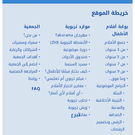
خريطة الموقع
بوابة أفلام
موارد تربوية
الجمعية
الأطفال
•
مهرجان Takorama
•
من نحن؟
•
جميع الأفلام
•
الأنشطة التربوية (250)
•
سفراء وسفيرات
•
من 3 سنوات
•
دورة موضوعية
•
الشراكات والرعاية
•
من 5 سنوات
•
صندوق الأدوات
•
أهداف الجمعية
•
من 7 سنوات
•
مسرد السينما
•
انضم إلى الجمعية
•
من 9 سنوات
•
كيف تختار فيلمًا للأطفال؟
•
المراجعة الصحفية
•
وما فوق...
◦
فيلم تربوي أم تعليمي؟
•
روابط
•
البرامج الموضوعية
◦
معايير اختيار الأفلام
FAQ
◦
البيئة
◦
أي أفلام لأي أعمار؟
◦
التربية الأخلاقية
•
تجارب تربوية
والمدنية
•
ورش تربوية
تبرع
◦
الصداقة
•
مقابلات
◦
الرقص وتصميم
الرقصات