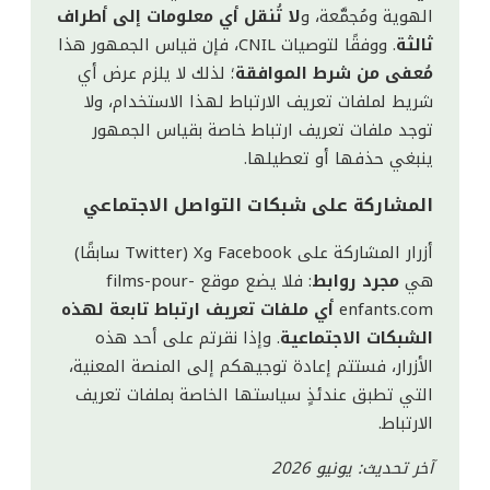
الهوية ومُجمَّعة، و
لا تُنقل أي معلومات إلى أطراف
ثالثة
. ووفقًا لتوصيات CNIL، فإن قياس الجمهور هذا
مُعفى من شرط الموافقة
؛ لذلك لا يلزم عرض أي
شريط لملفات تعريف الارتباط لهذا الاستخدام، ولا
توجد ملفات تعريف ارتباط خاصة بقياس الجمهور
ينبغي حذفها أو تعطيلها.
المشاركة على شبكات التواصل الاجتماعي
أزرار المشاركة على Facebook وX (Twitter سابقًا)
هي
مجرد روابط
: فلا يضع موقع films-pour-
enfants.com
أي ملفات تعريف ارتباط تابعة لهذه
الشبكات الاجتماعية
. وإذا نقرتم على أحد هذه
الأزرار، فستتم إعادة توجيهكم إلى المنصة المعنية،
التي تطبق عندئذٍ سياستها الخاصة بملفات تعريف
الارتباط.
آخر تحديث: يونيو 2026