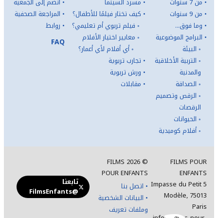
•
من 7 سنوات
•
مسرد السينما
•
انضم إلى الجمعية
•
من 9 سنوات
•
كيف تختار فيلمًا للأطفال؟
•
المراجعة الصحفية
•
وما فوق...
◦
فيلم تربوي أم تعليمي؟
•
روابط
•
البرامج الموضوعية
◦
معايير اختيار الأفلام
FAQ
◦
البيئة
◦
أي أفلام لأي أعمار؟
◦
التربية الأخلاقية
•
تجارب تربوية
والمدنية
•
ورش تربوية
◦
الصداقة
•
مقابلات
◦
الرقص وتصميم
الرقصات
◦
الحيوانات
◦
أفلام كوميدية
FILMS
2026
©
FILMS POUR
POUR ENFANTS
ENFANTS
تابعنا
5 Impasse du Petit
•
اتصل بنا
@FilmsEnfants
Modèle, 75013
•
البيانات الشخصية
Paris
وملفات تعريف
info(at)films-pour-