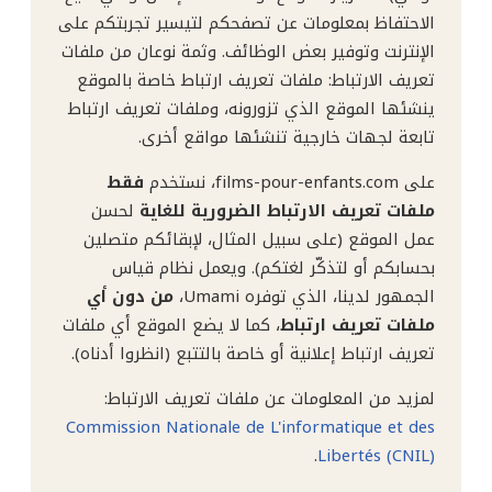
الاحتفاظ بمعلومات عن تصفحكم لتيسير تجربتكم على
الإنترنت وتوفير بعض الوظائف. وثمة نوعان من ملفات
تعريف الارتباط: ملفات تعريف ارتباط خاصة بالموقع
ينشئها الموقع الذي تزورونه، وملفات تعريف ارتباط
تابعة لجهات خارجية تنشئها مواقع أخرى.
على films-pour-enfants.com، نستخدم
فقط
ملفات تعريف الارتباط الضرورية للغاية
لحسن
عمل الموقع (على سبيل المثال، لإبقائكم متصلين
بحسابكم أو لتذكّر لغتكم). ويعمل نظام قياس
الجمهور لدينا، الذي توفره Umami،
من دون أي
ملفات تعريف ارتباط
، كما لا يضع الموقع أي ملفات
تعريف ارتباط إعلانية أو خاصة بالتتبع (انظروا أدناه).
لمزيد من المعلومات عن ملفات تعريف الارتباط:
Commission Nationale de L'informatique et des
.
Libertés (CNIL)