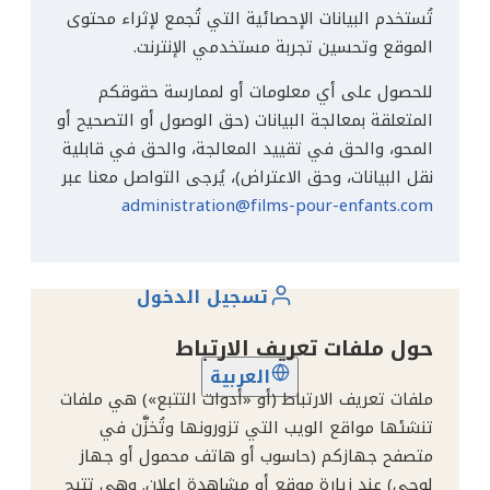
تُستخدم البيانات الإحصائية التي تُجمع لإثراء محتوى
الموقع وتحسين تجربة مستخدمي الإنترنت.
للحصول على أي معلومات أو لممارسة حقوقكم
المتعلقة بمعالجة البيانات (حق الوصول أو التصحيح أو
المحو، والحق في تقييد المعالجة، والحق في قابلية
نقل البيانات، وحق الاعتراض)، يُرجى التواصل معنا عبر
administration@films-pour-enfants.com
تسجيل الدخول
حول ملفات تعريف الارتباط
العربية
ملفات تعريف الارتباط (أو «أدوات التتبع») هي ملفات
تنشئها مواقع الويب التي تزورونها وتُخزَّن في
متصفح جهازكم (حاسوب أو هاتف محمول أو جهاز
لوحي) عند زيارة موقع أو مشاهدة إعلان. وهي تتيح