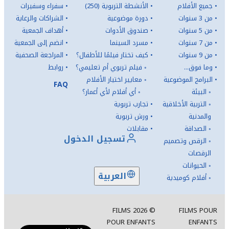
•
جميع الأفلام
•
الأنشطة التربوية (250)
•
سفراء وسفيرات
•
من 3 سنوات
•
دورة موضوعية
•
الشراكات والرعاية
•
من 5 سنوات
•
صندوق الأدوات
•
أهداف الجمعية
•
من 7 سنوات
•
مسرد السينما
•
انضم إلى الجمعية
•
من 9 سنوات
•
كيف تختار فيلمًا للأطفال؟
•
المراجعة الصحفية
•
وما فوق...
◦
فيلم تربوي أم تعليمي؟
•
روابط
•
البرامج الموضوعية
◦
معايير اختيار الأفلام
FAQ
◦
البيئة
◦
أي أفلام لأي أعمار؟
◦
التربية الأخلاقية
•
تجارب تربوية
والمدنية
•
ورش تربوية
◦
الصداقة
•
مقابلات
تسجيل الدخول
◦
الرقص وتصميم
الرقصات
◦
الحيوانات
العربية
◦
أفلام كوميدية
FILMS
2026
©
FILMS POUR
POUR ENFANTS
ENFANTS