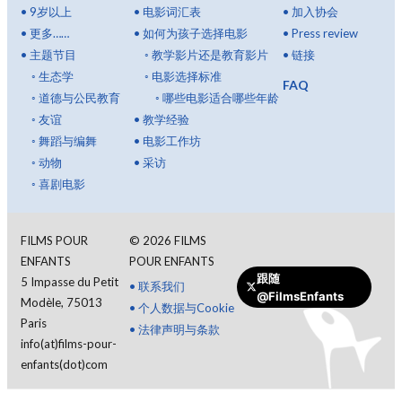
•
9岁以上
•
电影词汇表
•
加入协会
•
更多……
•
如何为孩子选择电影
•
Press review
•
主题节目
◦
教学影片还是教育影片
•
链接
◦
生态学
◦
电影选择标准
FAQ
◦
道德与公民教育
◦
哪些电影适合哪些年龄
◦
友谊
•
教学经验
◦
舞蹈与编舞
•
电影工作坊
◦
动物
•
采访
◦
喜剧电影
FILMS POUR
©
2026
FILMS
ENFANTS
POUR ENFANTS
跟随
5 Impasse du Petit
•
联系我们
@FilmsEnfants
Modèle, 75013
•
个人数据与Cookie
Paris
•
法律声明与条款
info(at)films-pour-
enfants(dot)com