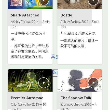
Shark Attached
Bottle
Ashley Farlow
,
2014
—
2 min
Ashley Farlow
,
2014
—
5 min
12 s
25 s
一条可怜的小鲨鱼的故
沙人和雪人之间的友谊。
事。
一部感人的短片，讲述一
一部可爱的短片，帮助儿
段不可能的友谊。
童了解友谊主题，同时思
登录
考我们与宠物的关系。
中文
Premier Automne
The Shadow Folk
C. D. Carvalho
,
2013
—
10
Sabrina Cotugno
,
2010
—
4
min 31 s
min 7 s