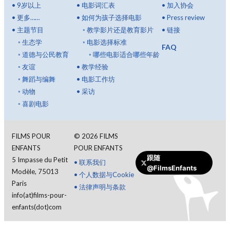
•
9岁以上
•
电影词汇表
•
加入协会
•
更多……
•
如何为孩子选择电影
•
Press review
•
主题节目
◦
教学影片还是教育影片
•
链接
◦
生态学
◦
电影选择标准
FAQ
◦
道德与公民教育
◦
哪些电影适合哪些年龄
◦
友谊
•
教学经验
◦
舞蹈与编舞
•
电影工作坊
◦
动物
•
采访
◦
喜剧电影
FILMS POUR
©
2026
FILMS
ENFANTS
POUR ENFANTS
跟随
5 Impasse du Petit
•
联系我们
@FilmsEnfants
Modèle, 75013
•
个人数据与Cookie
Paris
•
法律声明与条款
info(at)films-pour-
enfants(dot)com