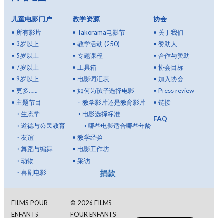
儿童电影门户
教学资源
协会
•
所有影片
•
Takorama电影节
•
关于我们
•
3岁以上
•
教学活动 (250)
•
赞助人
•
5岁以上
•
专题课程
•
合作与赞助
•
7岁以上
•
工具箱
•
协会目标
•
9岁以上
•
电影词汇表
•
加入协会
•
更多……
•
如何为孩子选择电影
•
Press review
•
主题节目
◦
教学影片还是教育影片
•
链接
◦
生态学
◦
电影选择标准
FAQ
◦
道德与公民教育
◦
哪些电影适合哪些年龄
◦
友谊
•
教学经验
◦
舞蹈与编舞
•
电影工作坊
◦
动物
•
采访
捐款
◦
喜剧电影
FILMS POUR
©
2026
FILMS
ENFANTS
POUR ENFANTS