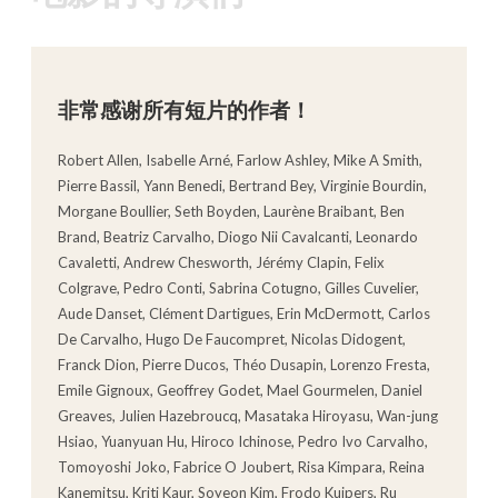
非常感谢所有短片的作者！
Robert Allen, Isabelle Arné, Farlow Ashley, Mike A Smith,
Pierre Bassil, Yann Benedi, Bertrand Bey, Virginie Bourdin,
Morgane Boullier, Seth Boyden, Laurène Braibant, Ben
Brand, Beatriz Carvalho, Diogo Nii Cavalcanti, Leonardo
Cavaletti, Andrew Chesworth, Jérémy Clapin, Felix
Colgrave, Pedro Conti, Sabrina Cotugno, Gilles Cuvelier,
Aude Danset, Clément Dartigues, Erin McDermott, Carlos
De Carvalho, Hugo De Faucompret, Nicolas Didogent,
Franck Dion, Pierre Ducos, Théo Dusapin, Lorenzo Fresta,
Emile Gignoux, Geoffrey Godet, Mael Gourmelen, Daniel
Greaves, Julien Hazebroucq, Masataka Hiroyasu, Wan-jung
Hsiao, Yuanyuan Hu, Hiroco Ichinose, Pedro Ivo Carvalho,
Tomoyoshi Joko, Fabrice O Joubert, Risa Kimpara, Reina
Kanemitsu, Kriti Kaur, Soyeon Kim, Frodo Kuipers, Ru