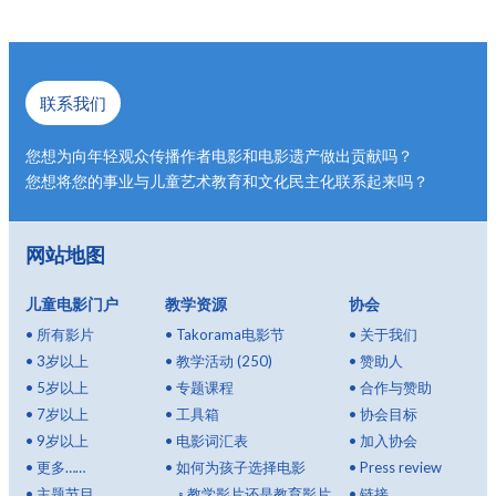
联系我们
您想为向年轻观众传播作者电影和电影遗产做出贡献吗？
您想将您的事业与儿童艺术教育和文化民主化联系起来吗？
网站地图
儿童电影门户
教学资源
协会
•
所有影片
•
Takorama电影节
•
关于我们
•
3岁以上
•
教学活动 (250)
•
赞助人
•
5岁以上
•
专题课程
•
合作与赞助
•
7岁以上
•
工具箱
•
协会目标
•
9岁以上
•
电影词汇表
•
加入协会
•
更多……
•
如何为孩子选择电影
•
Press review
•
主题节目
◦
教学影片还是教育影片
•
链接