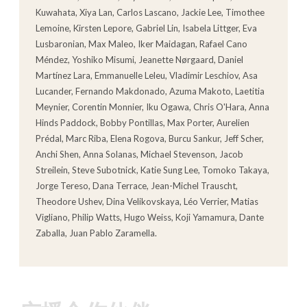
Kuwahata, Xiya Lan, Carlos Lascano, Jackie Lee, Timothee
Lemoine, Kirsten Lepore, Gabriel Lin, Isabela Littger, Eva
Lusbaronian, Max Maleo, Iker Maidagan, Rafael Cano
Méndez, Yoshiko Misumi, Jeanette Nørgaard, Daniel
Martínez Lara, Emmanuelle Leleu, Vladimir Leschiov, Asa
Lucander, Fernando Makdonado, Azuma Makoto, Laetitia
Meynier, Corentin Monnier, Iku Ogawa, Chris O'Hara, Anna
Hinds Paddock, Bobby Pontillas, Max Porter, Aurelien
Prédal, Marc Riba, Elena Rogova, Burcu Sankur, Jeff Scher,
Anchi Shen, Anna Solanas, Michael Stevenson, Jacob
Streilein, Steve Subotnick, Katie Sung Lee, Tomoko Takaya,
Jorge Tereso, Dana Terrace, Jean-Michel Trauscht,
Theodore Ushev, Dina Velikovskaya, Léo Verrier, Matias
Vigliano, Philip Watts, Hugo Weiss, Koji Yamamura, Dante
Zaballa, Juan Pablo Zaramella.