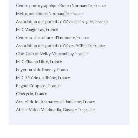
Centre photographique Rouen Normandie, France
Métropole Rouen Normandie, France
Association des parents d'élèves Les vignés, France
MJC Vaugneray, France
Centre socio-culturel d'Endoume, France
Association des parents d'élèves ACPEED, France
Ciné-Club de Vélizy-Villacoublay, France
MJC Champ Libre, France
Foyer rural de Bonnay, France
MJC Sérézin du Rhône, France
Pagnol Coopscol, France
Cinécyclo, France
Accueil de loisirs maternel L'Indienne, France
Atelier Video Multimedia, Guyane Française