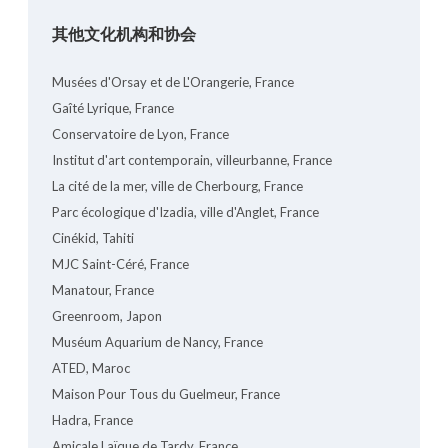
其他文化机构和协会
Musées d'Orsay et de L'Orangerie, France
Gaîté Lyrique, France
Conservatoire de Lyon, France
Institut d'art contemporain, villeurbanne, France
La cité de la mer, ville de Cherbourg, France
Parc écologique d'Izadia, ville d'Anglet, France
Cinékid, Tahiti
MJC Saint-Céré, France
Manatour, France
Greenroom, Japon
Muséum Aquarium de Nancy, France
ATED, Maroc
Maison Pour Tous du Guelmeur, France
Hadra, France
Amicale Laïque de Tardy, France