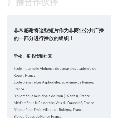
广播合作伙伴
非常感谢将这些短片作为非商业公共广播
的一部分进行播放的组织！
学校、图书馆和社区
École maternelle Alphonse de Lamartine, académie de
Rouen, France
École primaire Les Asphodèles, académie de Rennes,
France
Bibliothèque municipale de Lyon (16 sites), France
Médiathèque la Passerelle, Vals du Dauphiné, France
Bibliothèque Emile Aillaud de Bobigny, France
Bibliothèques de Nancy, France