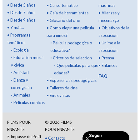
•
Desde 5 años
•
Curso temático
madrinas
•
Desde 7 años
•
Caja de herramientas
•
Alianzas y
•
Desde 9 años
•
Glosario del cine
mecenazgo
•
Y más...
•
Como elegir una pelicula
•
Objetivos de la
•
Programas
para ninos?
asociación
temáticos
◦
Pelicula pedagogica o
•
Unirse a la
◦
Ecologia
educativa?
asociación
◦
Educacion moral
◦
Criterios de seleccion
•
Prensa
y civica
◦
Que peliculas para que
•
Enlances
◦
Amistad
edades?
FAQ
◦
Danza y
•
Experiencias pedagógicas
coreografia
•
Talleres de cine
◦
Animales
•
Entrevistas
◦
Peliculas comicas
FILMS POUR
©
2026
FILMS
ENFANTS
POUR ENFANTS
Seguir
5 Impasse du Petit
•
Contacto