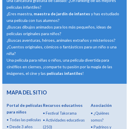
una caricatura gratuita de calidad? ¿Un ranking de las mejores
películas infantiles?
¿Eres maestra,
maestra de jardín de infantes
y has estudiado
una película con tus alumnos?
¿Buscas dibujos animados para los más pequeños, ideas de
películas originales para niños?
¿Buscas aventuras, héroes, animales extraños y misteriosos?
¿Cuentos originales, cómicos o fantásticos para un niño o una
niña?
Una película para niñas o niños, una película divertida para
cinéfilos en ciernes, ¡comparte tu pasión por la magia de las
imágenes, el cine y las
películas infantiles
!
MAPA DEL SITIO
Portal de películas
Recursos educativos
Asociación
para niños
•
Festival Takorama
•
¿Quiénes
•
Todas las películas
•
Actividades educativas
somos?
•
Desde 3 años
(250)
•
Padrinos y