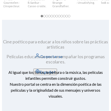
Gourmelen :
B.Sankur :
Strange
: Unsatisfying.
look sca
L'inspecteur.
Casse-croûte.
Grandfather.
Cine poético para educar a los niños sobre las prácticas
artísticas
Películas educativas para acompañar los programas
Conectarse
escolares.
Español
Al igual que los libros, la pintura o la música, las películas
infantiles permiten construir gustos.
Nuestro portal se centra en la dimensión poética de las
películas y la originalidad de sus mensajes y universos
visuales.