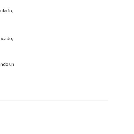
ulario,
picado,
ando un