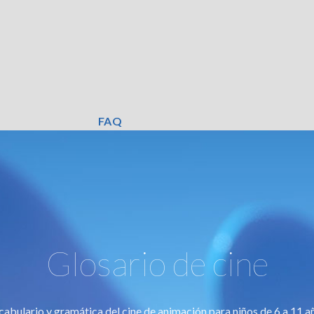
FAQ
Glosario de cine
abulario y gramática del cine de animación para niños de 6 a 11 a