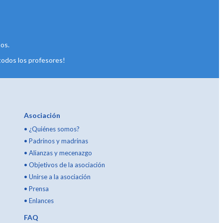
os.
todos los profesores!
Asociación
•
¿Quiénes somos?
•
Padrinos y madrinas
•
Alianzas y mecenazgo
•
Objetivos de la asociación
•
Unirse a la asociación
•
Prensa
•
Enlances
FAQ