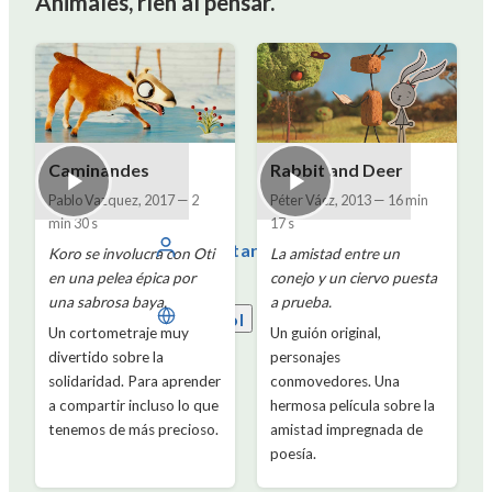
Animales, ríen al pensar.
Caminandes
Rabbit and Deer
Pablo Vazquez
,
2017
—
2
Péter Vácz
,
2013
—
16 min
min 30 s
17 s
Conectarse
Koro se involucra con Oti
La amistad entre un
en una pelea épica por
conejo y un ciervo puesta
una sabrosa baya.
a prueba.
Español
Un cortometraje muy
Un guión original,
divertido sobre la
personajes
solidaridad. Para aprender
conmovedores. Una
a compartir incluso lo que
hermosa película sobre la
tenemos de más precioso.
amistad impregnada de
poesía.