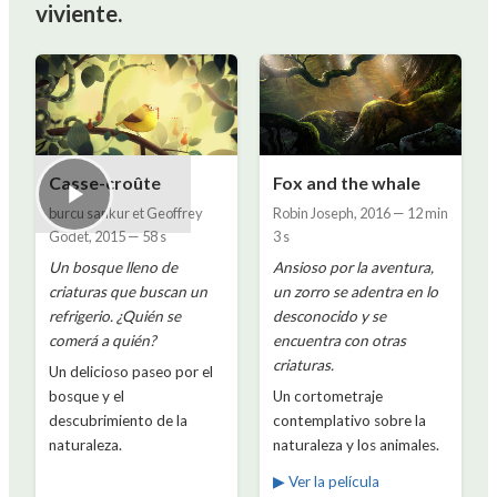
viviente.
Casse-croûte
Fox and the whale
burcu sankur et Geoffrey
Robin Joseph
,
2016
—
12 min
Godet
,
2015
—
58 s
3 s
Un bosque lleno de
Ansioso por la aventura,
criaturas que buscan un
un zorro se adentra en lo
refrigerio. ¿Quién se
desconocido y se
comerá a quién?
encuentra con otras
criaturas.
Un delicioso paseo por el
bosque y el
Un cortometraje
descubrimiento de la
contemplativo sobre la
naturaleza.
naturaleza y los animales.
▶ Ver la película