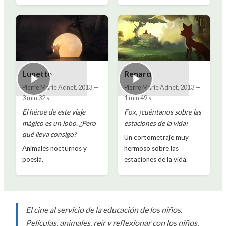
Lunette
Renard
Pierre Marie Adnet
,
2013
—
Pierre Marie Adnet
,
2013
—
3 min 32 s
1 min 49 s
El héroe de este viaje
Fox, ¡cuéntanos sobre las
mágico es un lobo. ¿Pero
estaciones de la vida!
qué lleva consigo?
Un cortometraje muy
Animales nocturnos y
hermoso sobre las
poesía.
estaciones de la vida.
El cine al servicio de la educación de los niños.
Películas, animales, reír y reflexionar con los niños.