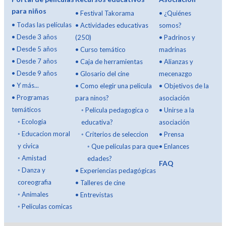
para niños
•
Festival Takorama
•
¿Quiénes
•
Todas las películas
•
Actividades educativas
somos?
•
Desde 3 años
(250)
•
Padrinos y
•
Desde 5 años
•
Curso temático
madrinas
•
Desde 7 años
•
Caja de herramientas
•
Alianzas y
•
Desde 9 años
•
Glosario del cine
mecenazgo
•
Y más...
•
Como elegir una pelicula
•
Objetivos de la
•
Programas
para ninos?
asociación
temáticos
◦
Pelicula pedagogica o
•
Unirse a la
◦
Ecologia
educativa?
asociación
◦
Educacion moral
◦
Criterios de seleccion
•
Prensa
y civica
◦
Que peliculas para que
•
Enlances
◦
Amistad
edades?
FAQ
◦
Danza y
•
Experiencias pedagógicas
coreografia
•
Talleres de cine
◦
Animales
•
Entrevistas
◦
Peliculas comicas