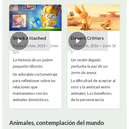
Shark Attached
Desert Critters
Ashley Farlow
,
2014
—
2 min
Li Wen Toh
,
2016
—
2 min 36
12 s
s
La historia de un pobre
Un recién llegado
pequeño tiburón.
perturba la paz de un
zorro de arena.
Un adorable cortometraje
para reflexionar sobre las
La dificultad de aceptar al
relaciones que
otro y la amistad entre
mantenemos con los
animales. Los beneficios
animales domésticos.
de la perseverancia.
Animales, contemplación del mundo