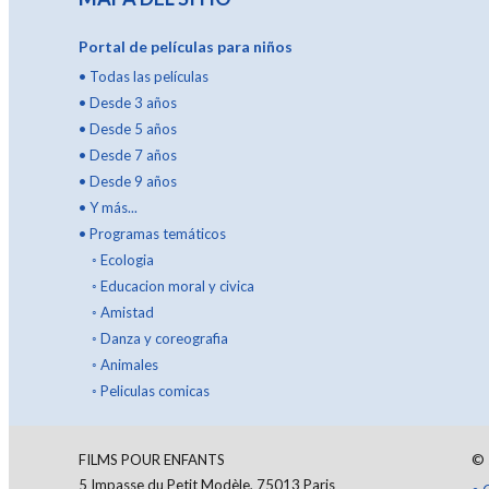
Portal de películas para niños
•
Todas las películas
•
Desde 3 años
•
Desde 5 años
•
Desde 7 años
•
Desde 9 años
•
Y más...
•
Programas temáticos
◦
Ecologia
◦
Educacion moral y civica
◦
Amistad
◦
Danza y coreografia
◦
Animales
◦
Peliculas comicas
FILMS POUR ENFANTS
©
5 Impasse du Petit Modèle, 75013 Paris