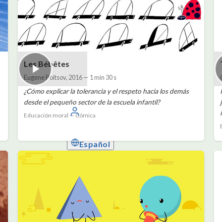
Les Bébêtes
Eugene Boitsov
,
2016
—
1 min 30 s
¿Cómo explicar la tolerancia y el respeto hacia los demás
desde el pequeño sector de la escuela infantil?
Conectarse
Educación moral — Cómica
Español