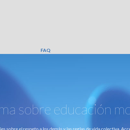
FAQ
a sobre educación mor
s sobre el respeto a los demás y las reglas de vida colectiva. Acces