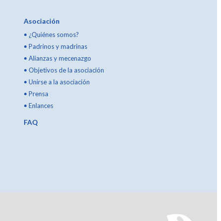
Asociación
•
¿Quiénes somos?
•
Padrinos y madrinas
•
Alianzas y mecenazgo
•
Objetivos de la asociación
•
Unirse a la asociación
•
Prensa
•
Enlances
FAQ