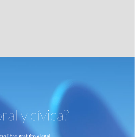
al y cívica?
o libre, gratuito y legal.