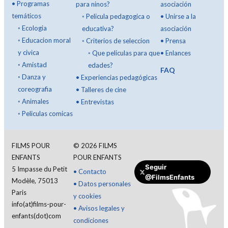
•
Programas
para ninos?
asociación
temáticos
◦
Pelicula pedagogica o
•
Unirse a la
◦
Ecologia
educativa?
asociación
◦
Educacion moral
◦
Criterios de seleccion
•
Prensa
y civica
◦
Que peliculas para que
•
Enlances
◦
Amistad
edades?
FAQ
◦
Danza y
•
Experiencias pedagógicas
coreografia
•
Talleres de cine
◦
Animales
•
Entrevistas
◦
Peliculas comicas
FILMS POUR
©
2026
FILMS
ENFANTS
POUR ENFANTS
Seguir
5 Impasse du Petit
•
Contacto
@FilmsEnfants
Donar
Modèle, 75013
•
Datos personales
Paris
y cookies
info(at)films-pour-
•
Avisos legales y
enfants(dot)com
condiciones