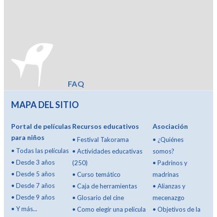
FAQ
MAPA DEL SITIO
Portal de películas
Recursos educativos
Asociación
para niños
•
Festival Takorama
•
¿Quiénes
•
Todas las películas
•
Actividades educativas
somos?
•
Desde 3 años
(250)
•
Padrinos y
•
Desde 5 años
•
Curso temático
madrinas
•
Desde 7 años
•
Caja de herramientas
•
Alianzas y
•
Desde 9 años
•
Glosario del cine
mecenazgo
•
Y más...
•
Como elegir una pelicula
•
Objetivos de la