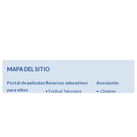
MAPA DEL SITIO
Portal de películas
Recursos educativos
Asociación
para niños
•
Festival Takorama
•
¿Quiénes
•
Todas las películas
•
Actividades educativas
somos?
•
Desde 3 años
(250)
•
Padrinos y
•
Desde 5 años
•
Curso temático
madrinas
•
Desde 7 años
•
Caja de herramientas
•
Alianzas y
•
Desde 9 años
•
Glosario del cine
mecenazgo
•
Y más...
•
Como elegir una pelicula
•
Objetivos de la