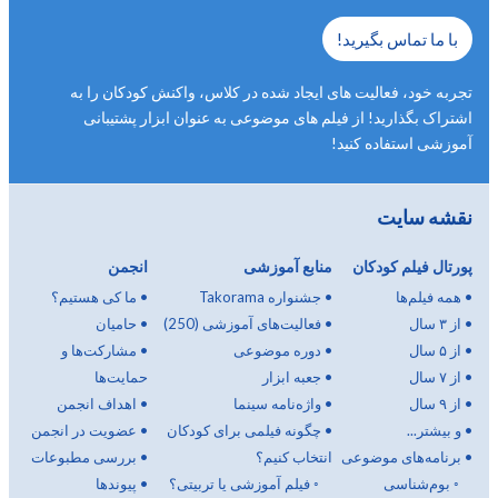
با ما تماس بگیرید!
تجربه خود، فعالیت های ایجاد شده در کلاس، واکنش کودکان را به
اشتراک بگذارید! از فیلم های موضوعی به عنوان ابزار پشتیبانی
آموزشی استفاده کنید!
نقشه سایت
پورتال فیلم کودکان
منابع آموزشی
انجمن
•
همه فیلم‌ها
•
جشنواره Takorama
•
ما کی هستیم؟
•
از ۳ سال
•
فعالیت‌های آموزشی (250)
•
حامیان
•
از ۵ سال
•
دوره موضوعی
•
مشارکت‌ها و
•
از ۷ سال
•
جعبه ابزار
حمایت‌ها
•
از ۹ سال
•
واژه‌نامه سینما
•
اهداف انجمن
•
و بیشتر...
•
چگونه فیلمی برای کودکان
•
عضویت در انجمن
•
برنامه‌های موضوعی
انتخاب کنیم؟
•
بررسی مطبوعات
◦
بوم‌شناسی
◦
فیلم آموزشی یا تربیتی؟
•
پیوندها