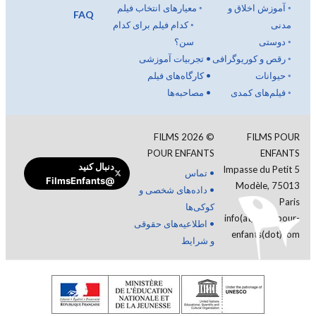
◦
آموزش اخلاق و
◦
معیارهای انتخاب فیلم
FAQ
مدنی
◦
کدام فیلم برای کدام
◦
دوستی
سن؟
◦
رقص و کوریوگرافی
•
تجربیات آموزشی
◦
حیوانات
•
کارگاه‌های فیلم
◦
فیلم‌های کمدی
•
مصاحبه‌ها
FILMS
2026
©
FILMS POUR
POUR ENFANTS
ENFANTS
دنبال کنید
5 Impasse du Petit
•
تماس
@FilmsEnfants
Modèle, 75013
•
داده‌های شخصی و
Paris
کوکی‌ها
info(at)films-pour-
•
اطلاعیه‌های حقوقی
enfants(dot)com
و شرایط