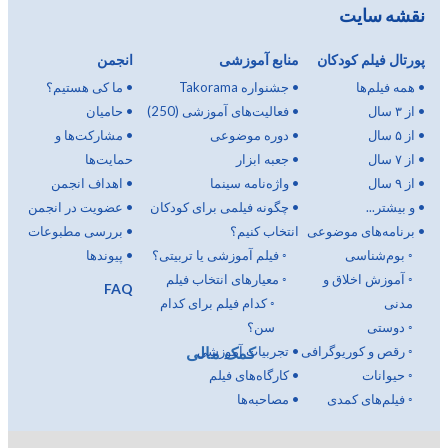
نقشه سایت
پورتال فیلم کودکان
منابع آموزشی
انجمن
•
همه فیلم‌ها
•
جشنواره Takorama
•
ما کی هستیم؟
•
از ۳ سال
•
فعالیت‌های آموزشی (250)
•
حامیان
•
از ۵ سال
•
دوره موضوعی
•
مشارکت‌ها و
•
از ۷ سال
•
جعبه ابزار
حمایت‌ها
•
از ۹ سال
•
واژه‌نامه سینما
•
اهداف انجمن
•
و بیشتر...
•
چگونه فیلمی برای کودکان
•
عضویت در انجمن
•
برنامه‌های موضوعی
انتخاب کنیم؟
•
بررسی مطبوعات
◦
بوم‌شناسی
◦
فیلم آموزشی یا تربیتی؟
•
پیوندها
◦
آموزش اخلاق و
◦
معیارهای انتخاب فیلم
FAQ
مدنی
◦
کدام فیلم برای کدام
◦
دوستی
سن؟
کمک مالی
◦
رقص و کوریوگرافی
•
تجربیات آموزشی
◦
حیوانات
•
کارگاه‌های فیلم
◦
فیلم‌های کمدی
•
مصاحبه‌ها