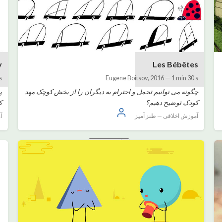
y
Les Bébêtes
s
Eugene Boitsov
,
2016
—
1 min 30 s
چگونه می توانیم تحمل و احترام به دیگران را از بخش کوچک مهد
پ
کودک توضیح دهیم؟
ک
ورود
آموزش اخلاقی — طنز آمیز
آ
فارسی