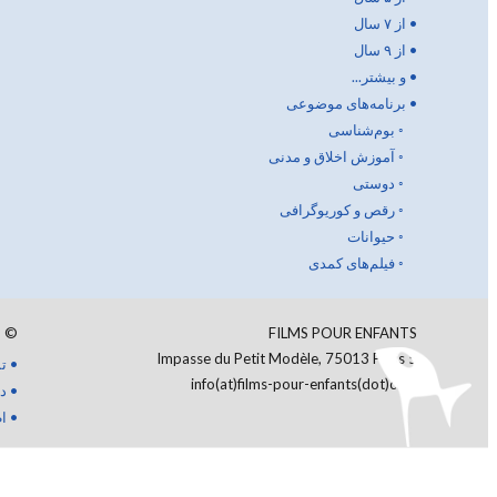
•
از ۷ سال
•
از ۹ سال
•
و بیشتر...
•
برنامه‌های موضوعی
◦
بوم‌شناسی
◦
آموزش اخلاق و مدنی
◦
دوستی
◦
رقص و کوریوگرافی
◦
حیوانات
◦
فیلم‌های کمدی
6
©
FILMS POUR ENFANTS
5 Impasse du Petit Modèle, 75013 Paris
•
ت
info(at)films-pour-enfants(dot)com
•
د
•
ا