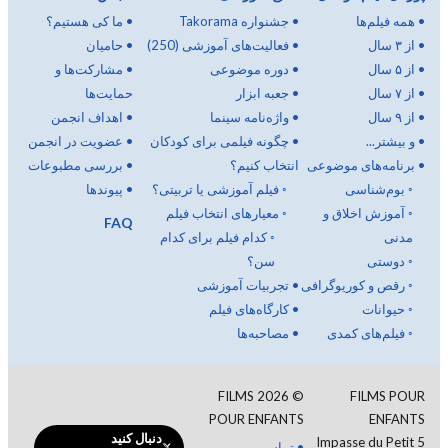
•
همه فیلم‌ها
•
جشنواره Takorama
•
ما کی هستیم؟
•
از ۳ سال
•
فعالیت‌های آموزشی (250)
•
حامیان
•
از ۵ سال
•
دوره موضوعی
•
مشارکت‌ها و
•
از ۷ سال
•
جعبه ابزار
حمایت‌ها
•
از ۹ سال
•
واژه‌نامه سینما
•
اهداف انجمن
•
و بیشتر...
•
چگونه فیلمی برای کودکان
•
عضویت در انجمن
•
برنامه‌های موضوعی
انتخاب کنیم؟
•
بررسی مطبوعات
◦
بوم‌شناسی
◦
فیلم آموزشی یا تربیتی؟
•
پیوندها
◦
آموزش اخلاق و
◦
معیارهای انتخاب فیلم
FAQ
مدنی
◦
کدام فیلم برای کدام
◦
دوستی
سن؟
◦
رقص و کوریوگرافی
•
تجربیات آموزشی
◦
حیوانات
•
کارگاه‌های فیلم
◦
فیلم‌های کمدی
•
مصاحبه‌ها
FILMS
2026
©
FILMS POUR
POUR ENFANTS
ENFANTS
دنبال کنید
5 Impasse du Petit
•
تماس