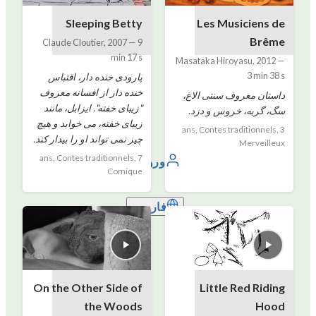
Sleeping Betty
Les Musiciens de
Brême
Claude Cloutier
,
2007
—
9
min 17 s
Masataka Hiroyasu
,
2012
—
3 min 38 s
پارودی خنده دار، اقتباس
خنده دار از افسانه معروف
داستان معروف سنتی الاغ،
"زیبای خفته". ایزابل، مانند
سگ، گربه، خروس و دزد.
زیبای خفته، می خوابد و هیچ
3 ans, Contes traditionnels,
چیز نمی تواند او را بیدار کند.
Merveilleux
7 ans, Contes traditionnels,
ورود
Comique
فارسی
On the Other Side of
Little Red Riding
the Woods
Hood