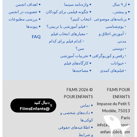
•
از ۹ سال
•
واژه‌نامه سینما
•
اهداف انجمن
•
و بیشتر...
•
چگونه فیلمی برای کودکان
•
عضویت در انجمن
•
برنامه‌های موضوعی
انتخاب کنیم؟
•
بررسی مطبوعات
◦
بوم‌شناسی
◦
فیلم آموزشی یا تربیتی؟
•
پیوندها
◦
آموزش اخلاق و
◦
معیارهای انتخاب فیلم
FAQ
مدنی
◦
کدام فیلم برای کدام
◦
دوستی
سن؟
◦
رقص و کوریوگرافی
•
تجربیات آموزشی
◦
حیوانات
•
کارگاه‌های فیلم
◦
فیلم‌های کمدی
•
مصاحبه‌ها
FILMS
2026
©
FILMS POUR
POUR ENFANTS
ENFANTS
دنبال کنید
5 Impasse du Petit
•
تماس
@FilmsEnfants
Modèle, 75013
•
داده‌های شخصی و
Paris
کوکی‌ها
info(at)films-pour-
•
اطلاعیه‌های حقوقی
enfants(dot)com
و شرایط