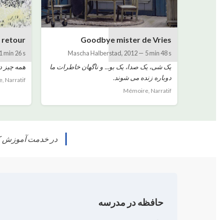
 retour
Goodbye mister de Vries
1 min 26 s
Mascha Halberstad
,
2012
—
5 min 48 s
یک شی، یک صدا، یک بو... و ناگهان خاطرات ما
همه چیز د
دوباره زنده می شوند.
 Narratif
Mémoire, Narratif
در خدمت آموزش کود
حافظه در مدرسه