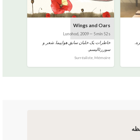
Wings and Oars
Lunohod
,
2009
—
5 min 52 s
ه.
خاطرات یک خلبان سابق هواپیما. شعر و
سوررئالیسم.
Surréaliste, Mémoire
ظه