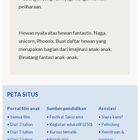
peliharaan.
Hewan nyata atau hewan fantastis. Naga,
unicorn, Phoenix. Buat daftar hewan yang
merupakan bagian dari imajinasi anak-anak.
Binatang fantasi anak-anak.
PETA SITUS
Portal film anak
Sumber pendidikan
Asosiasi
•
Semua film
•
Festival Takorama
•
Siapa kami?
•
Dari 3 tahun
•
Kegiatan edukatif (250)
•
Pelindung
•
Dari 5 tahun
•
Kursus tematik
•
Kemitraan &
•
Dari 7 tahun
•
Kotak alat
sponsor