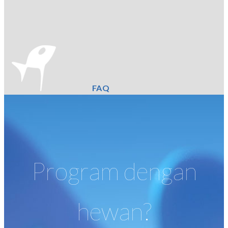
FAQ
Program dengan
hewan?