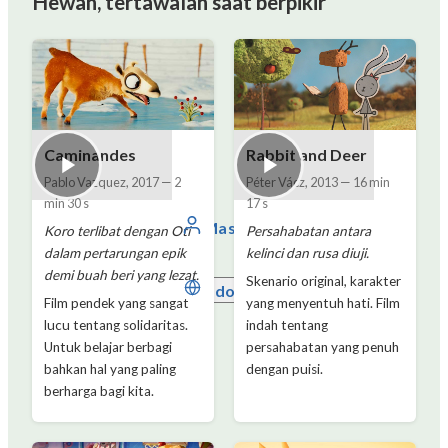
Hewan, tertawalah saat berpikir
Caminandes
Rabbit and Deer
Pablo Vazquez
,
2017
—
2
Péter Vácz
,
2013
—
16 min
min 30 s
17 s
Masuk
Koro terlibat dengan Oti
Persahabatan antara
dalam pertarungan epik
kelinci dan rusa diuji.
demi buah beri yang lezat.
Skenario original, karakter
Indonesia
Film pendek yang sangat
yang menyentuh hati. Film
lucu tentang solidaritas.
indah tentang
Untuk belajar berbagi
persahabatan yang penuh
bahkan hal yang paling
dengan puisi.
berharga bagi kita.