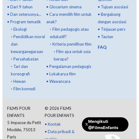
•
Dari 9 tahun
•
Glosarium sinema
•
Tujuan asosiasi
•
Dan seterusnya...
•
Cara memilih film untuk
•
Bergabung
•
Program tematik
anak?
dengan asosiasi
◦
Ekologi
◦
Film pedagogis atau
•
Tinjauan pers
◦
Pendidikan moral
edukatif?
•
Tautan
dan
◦
Kriteria pemilihan film
FAQ
kewarganegaraan
◦
Film apa untuk usia
◦
Persahabatan
berapa?
◦
Tari dan
•
Pengalaman pedagogis
koreografi
•
Lokakarya film
◦
Hewan
•
Wawancara
◦
Film komedi
FILMS POUR
©
2026
FILMS
ENFANTS
POUR ENFANTS
Mengikuti
5 Impasse du Petit
•
Kontak
@FilmsEnfants
Modèle, 75013
•
Data pribadi &
Paris
cookie