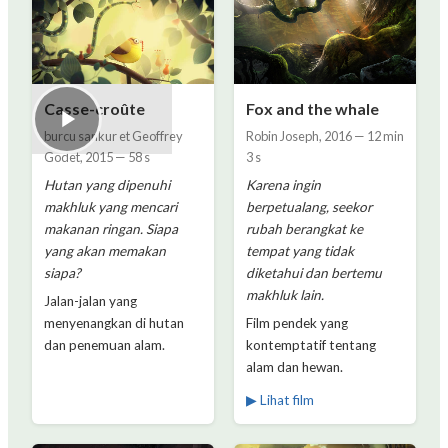
Casse-croûte
Fox and the whale
burcu sankur et Geoffrey
Robin Joseph
,
2016
—
12 min
Godet
,
2015
—
58 s
3 s
Hutan yang dipenuhi
Karena ingin
makhluk yang mencari
berpetualang, seekor
makanan ringan. Siapa
rubah berangkat ke
yang akan memakan
tempat yang tidak
siapa?
diketahui dan bertemu
makhluk lain.
Jalan-jalan yang
menyenangkan di hutan
Film pendek yang
dan penemuan alam.
kontemptatif tentang
alam dan hewan.
▶ Lihat film