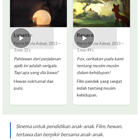
Lunette
Renard
Pierre Marie Adnet
,
2013
—
Pierre Marie Adnet
,
2013
—
3 min 32 s
1 min 49 s
Pahlawan dari perjalanan
Fox, ceritakan pada kami
ajaib ini adalah serigala.
tentang musim-musim
Tapi apa yang dia bawa?
dalam kehidupan!
Hewan nokturnal dan
Film pendek yang sangat
puisi.
indah tentang musim
kehidupan.
Sinema untuk pendidikan anak-anak. Film, hewan,
tertawa dan berpikir bersama anak-anak.