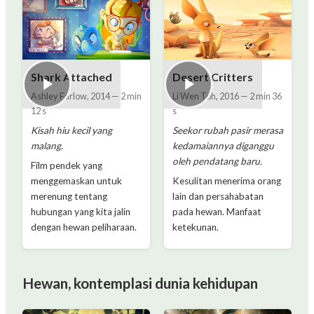
Shark Attached
Desert Critters
Ashley Farlow
,
2014
—
2 min
Li Wen Toh
,
2016
—
2 min 36
12 s
s
Kisah hiu kecil yang
Seekor rubah pasir merasa
malang.
kedamaiannya diganggu
oleh pendatang baru.
Film pendek yang
menggemaskan untuk
Kesulitan menerima orang
merenung tentang
lain dan persahabatan
hubungan yang kita jalin
pada hewan. Manfaat
dengan hewan peliharaan.
ketekunan.
Hewan, kontemplasi dunia kehidupan