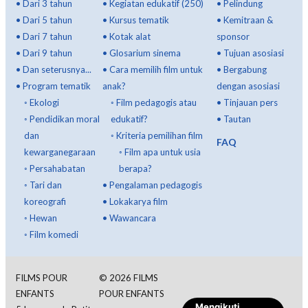
•
Dari 3 tahun
•
Kegiatan edukatif (250)
•
Pelindung
•
Dari 5 tahun
•
Kursus tematik
•
Kemitraan &
•
Dari 7 tahun
•
Kotak alat
sponsor
•
Dari 9 tahun
•
Glosarium sinema
•
Tujuan asosiasi
•
Dan seterusnya...
•
Cara memilih film untuk
•
Bergabung
•
Program tematik
anak?
dengan asosiasi
◦
Ekologi
◦
Film pedagogis atau
•
Tinjauan pers
◦
Pendidikan moral
edukatif?
•
Tautan
dan
◦
Kriteria pemilihan film
FAQ
kewarganegaraan
◦
Film apa untuk usia
◦
Persahabatan
berapa?
◦
Tari dan
•
Pengalaman pedagogis
koreografi
•
Lokakarya film
◦
Hewan
•
Wawancara
◦
Film komedi
FILMS POUR
©
2026
FILMS
ENFANTS
POUR ENFANTS
Mengikuti