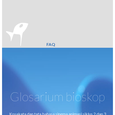
FAQ
Glosarium bioskop
Kosakata dan tata bahasa sinema animasi siklus 2 dan 3