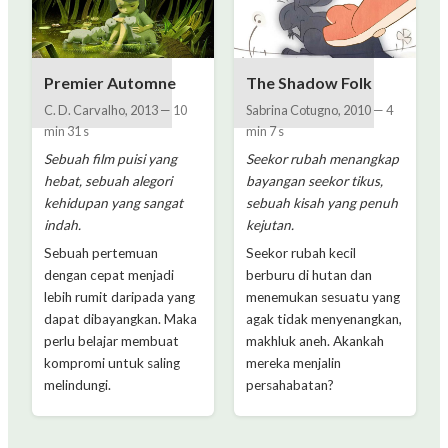
Premier Automne
The Shadow Folk
C. D. Carvalho
,
2013
—
10
Sabrina Cotugno
,
2010
—
4
min 31 s
min 7 s
Sebuah film puisi yang
Seekor rubah menangkap
hebat, sebuah alegori
bayangan seekor tikus,
kehidupan yang sangat
sebuah kisah yang penuh
indah.
kejutan.
Sebuah pertemuan
Seekor rubah kecil
dengan cepat menjadi
berburu di hutan dan
lebih rumit daripada yang
menemukan sesuatu yang
dapat dibayangkan. Maka
agak tidak menyenangkan,
perlu belajar membuat
makhluk aneh. Akankah
kompromi untuk saling
mereka menjalin
melindungi.
persahabatan?