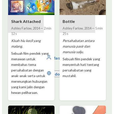
Shark Attached
Bottle
Ashley Farlow
,
2014
—
2 min
Ashley Farlow
,
2014
—
5 min
12 s
25 s
Kisah hiu kecil yang
Persahabatan antara
malang.
manusia pasir dan
manusia salju.
Sebuah film pendek yang
Masuk
menawan untuk
Sebuah film pendek yang
membahas tema
menyentuh hati tentang
persahabatan dengan
persahabatan yang
Indonesia
anak-anak serta untuk
mustahil.
merenungkan hubungan
yang kami jalin dengan
hewan peliharaan.