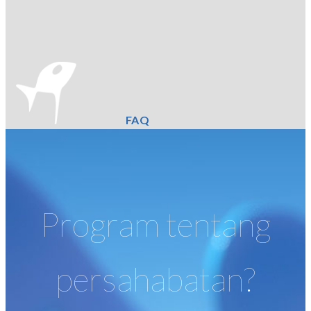
FAQ
Program tentang
persahabatan?