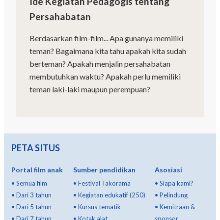
Ide Kegiatan Pedagogis tentang
Persahabatan
Berdasarkan film-film... Apa gunanya memiliki
teman? Bagaimana kita tahu apakah kita sudah
berteman? Apakah menjalin persahabatan
membutuhkan waktu? Apakah perlu memiliki
teman laki-laki maupun perempuan?
PETA SITUS
Portal film anak
Sumber pendidikan
Asosiasi
•
Semua film
•
Festival Takorama
•
Siapa kami?
•
Dari 3 tahun
•
Kegiatan edukatif (250)
•
Pelindung
•
Dari 5 tahun
•
Kursus tematik
•
Kemitraan &
•
Dari 7 tahun
•
Kotak alat
sponsor