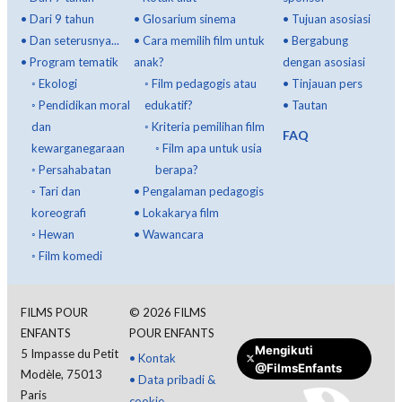
•
Dari 9 tahun
•
Glosarium sinema
•
Tujuan asosiasi
•
Dan seterusnya...
•
Cara memilih film untuk
•
Bergabung
•
Program tematik
anak?
dengan asosiasi
◦
Ekologi
◦
Film pedagogis atau
•
Tinjauan pers
◦
Pendidikan moral
edukatif?
•
Tautan
dan
◦
Kriteria pemilihan film
FAQ
kewarganegaraan
◦
Film apa untuk usia
◦
Persahabatan
berapa?
◦
Tari dan
•
Pengalaman pedagogis
koreografi
•
Lokakarya film
◦
Hewan
•
Wawancara
◦
Film komedi
FILMS POUR
©
2026
FILMS
ENFANTS
POUR ENFANTS
Mengikuti
5 Impasse du Petit
•
Kontak
@FilmsEnfants
Modèle, 75013
•
Data pribadi &
Paris
cookie