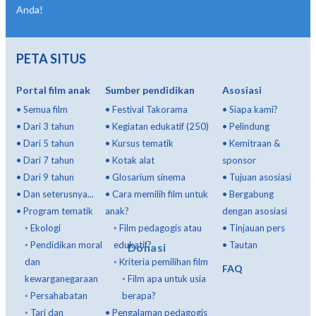
Anda!
PETA SITUS
Portal film anak
Sumber pendidikan
Asosiasi
•
Semua film
•
Festival Takorama
•
Siapa kami?
•
Dari 3 tahun
•
Kegiatan edukatif (250)
•
Pelindung
•
Dari 5 tahun
•
Kursus tematik
•
Kemitraan &
•
Dari 7 tahun
•
Kotak alat
sponsor
•
Dari 9 tahun
•
Glosarium sinema
•
Tujuan asosiasi
•
Dan seterusnya...
•
Cara memilih film untuk
•
Bergabung
•
Program tematik
anak?
dengan asosiasi
◦
Ekologi
◦
Film pedagogis atau
•
Tinjauan pers
◦
Pendidikan moral
edukatif?
•
Tautan
Donasi
dan
◦
Kriteria pemilihan film
FAQ
kewarganegaraan
◦
Film apa untuk usia
◦
Persahabatan
berapa?
◦
Tari dan
•
Pengalaman pedagogis