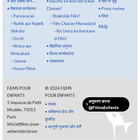
•
और उससे आगे…
•
Baccho ke liye Film Kaise
•
संघ से जुड़ें
•
विषयगत कार्यक्रम
Chunen?
•
Press review
◦
Paryavaran
◦
Shaikshik Film?
•
लिंक
◦
Naitik aur Nagrik
◦
Film Chayan Manadand
FAQ
Shiksha
◦
Kis Umra ke liye kaun
◦
Dosti
si Film?
◦
Nritya aur
•
शैक्षणिक अनुभव
Nrityakala
•
फ़िल्म कार्यशालाएं
◦
Janwar
•
साक्षात्कार
◦
Hasya Filme
FILMS POUR
©
2026
FILMS
ENFANTS
POUR ENFANTS
अनुसरण करना
5 Impasse du Petit
•
संपर्क
@FilmsEnfants
Modèle, 75013
•
व्यक्तिगत डेटा और
Paris
कुकीज़
info(at)films-pour-
•
कानूनी सूचनाएं और शर्तें
enfants(dot)com