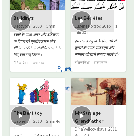
Buildings
Les Bébêtes
Decovocal
,
2008
—
5 min
Eugene Boitsov
,
2016
—
1
min 30 s
बच्चों के साथ अंतर और बहिष्कार
हम नर्सरी स्कूल के छोटे वर्ग से
के विषय को प्रतीकात्मक और
दूसरों के प्रति सहिष्णुता और
मौलिक तरीके से संबोधित करने के
सम्मान को कैसे समझा सकते हैं?
लिए एक लघु फिल्म।
नैतिक शिक्षा — हास्यात्मक
नैतिक शिक्षा — कथात्मक
लॉगिन
हिंदी
The Best toy
My Strange
Grandfather
Gabriel Lin
,
2013
—
2 min 46
s
Dina Velikovskaya
,
2011
—
8 min 40 s