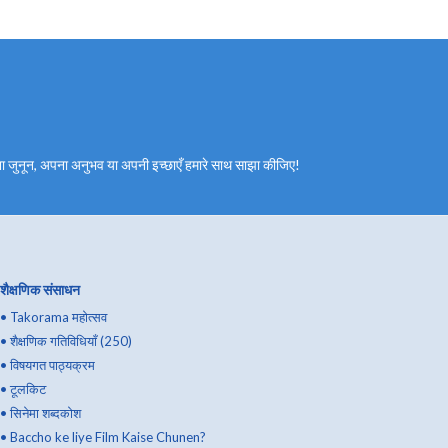
 अपना जुनून, अपना अनुभव या अपनी इच्छाएँ हमारे साथ साझा कीजिए!
शैक्षणिक संसाधन
•
Takorama महोत्सव
•
शैक्षणिक गतिविधियाँ (250)
•
विषयगत पाठ्यक्रम
•
टूलकिट
•
सिनेमा शब्दकोश
•
Baccho ke liye Film Kaise Chunen?