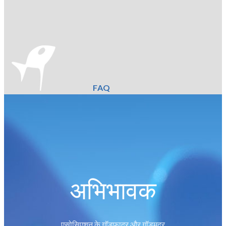
FAQ
अभिभावक
एसोसिएशन के गॉडफादर और गॉडमदर