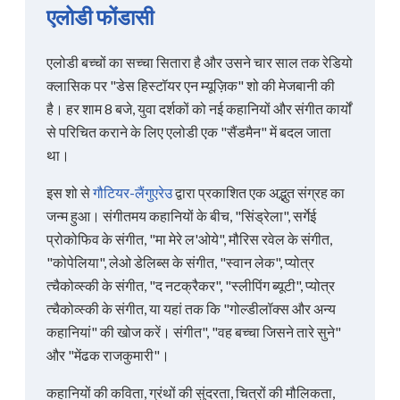
एलोडी फोंडासी
एलोडी बच्चों का सच्चा सितारा है और उसने चार साल तक रेडियो
क्लासिक पर "डेस हिस्टॉयर एन म्यूज़िक" शो की मेजबानी की
है। हर शाम 8 बजे, युवा दर्शकों को नई कहानियों और संगीत कार्यों
से परिचित कराने के लिए एलोडी एक "सैंडमैन" में बदल जाता
था।
इस शो से
गौटियर-लैंगुएरेउ
द्वारा प्रकाशित एक अद्भुत संग्रह का
जन्म हुआ। संगीतमय कहानियों के बीच, "सिंड्रेला", सर्गेई
प्रोकोफिव के संगीत, "मा मेरे ल'ओये", मौरिस रवेल के संगीत,
"कोपेलिया", लेओ डेलिब्स के संगीत, "स्वान लेक", प्योत्र
त्चैकोव्स्की के संगीत, "द नटक्रैकर", "स्लीपिंग ब्यूटी", प्योत्र
त्चैकोव्स्की के संगीत, या यहां तक कि "गोल्डीलॉक्स और अन्य
कहानियां" की खोज करें। संगीत", "वह बच्चा जिसने तारे सुने"
और "मेंढक राजकुमारी"।
कहानियों की कविता, ग्रंथों की सुंदरता, चित्रों की मौलिकता,