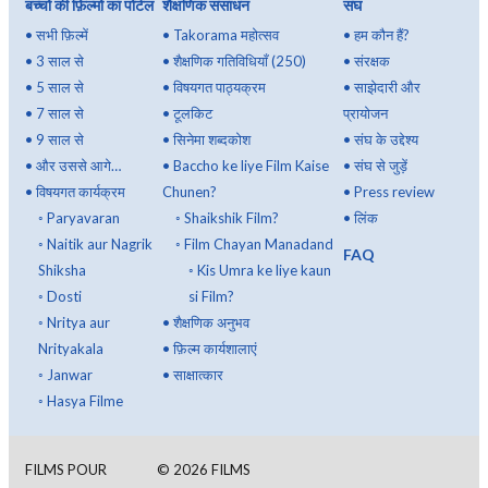
बच्चों की फ़िल्मों का पोर्टल
शैक्षणिक संसाधन
संघ
•
सभी फ़िल्में
•
Takorama महोत्सव
•
हम कौन हैं?
•
3 साल से
•
शैक्षणिक गतिविधियाँ (250)
•
संरक्षक
•
5 साल से
•
विषयगत पाठ्यक्रम
•
साझेदारी और
•
7 साल से
•
टूलकिट
प्रायोजन
•
9 साल से
•
सिनेमा शब्दकोश
•
संघ के उद्देश्य
•
और उससे आगे…
•
Baccho ke liye Film Kaise
•
संघ से जुड़ें
•
विषयगत कार्यक्रम
Chunen?
•
Press review
◦
Paryavaran
◦
Shaikshik Film?
•
लिंक
◦
Naitik aur Nagrik
◦
Film Chayan Manadand
FAQ
Shiksha
◦
Kis Umra ke liye kaun
◦
Dosti
si Film?
◦
Nritya aur
•
शैक्षणिक अनुभव
Nrityakala
•
फ़िल्म कार्यशालाएं
◦
Janwar
•
साक्षात्कार
◦
Hasya Filme
FILMS POUR
©
2026
FILMS