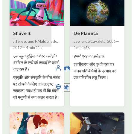
Shave It
De Planeta
J.Tereso and F.Maldonado
,
Leonardo Cavaletti
,
2006
—
2012
—
4 min 11 s
1 min 56 s
एक बहुत बुद्धिमान बंदर, अमेज़ॅन
हमारे ग्रह का इतिहास.
वर्षावन के वनों की कटाई से संघर्ष
शहरीकरण और पृथ्वी ग्रह पर
लॉगिन
कर रहा है।
मानव गतिविधियों के प्रभाव पर
प्रकृति और संस्कृति के बीच संबंध
एक गतिशील लघु फिल्म।
पर सोचने के लिए एक उत्कृष्ट
हिंदी
सहायता, साथ ही यह भी कि बंदरों
को मनुष्यों से क्या अलग करता है।