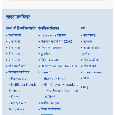
साइट मानचित्र
बच्चों की फ़िल्मों का पोर्टल
शैक्षणिक संसाधन
संघ
•
सभी फ़िल्में
•
Takorama महोत्सव
•
हम कौन हैं?
•
3 साल से
•
शैक्षणिक गतिविधियाँ (250)
•
संरक्षक
•
5 साल से
•
विषयगत पाठ्यक्रम
•
साझेदारी और
•
7 साल से
•
टूलकिट
प्रायोजन
•
9 साल से
•
सिनेमा शब्दकोश
•
संघ के उद्देश्य
•
और उससे आगे…
•
Baccho ke liye Film Kaise
•
संघ से जुड़ें
•
विषयगत कार्यक्रम
Chunen?
•
Press review
◦
Paryavaran
◦
Shaikshik Film?
•
लिंक
◦
Naitik aur Nagrik
◦
Film Chayan Manadand
FAQ
Shiksha
◦
Kis Umra ke liye kaun
◦
Dosti
si Film?
◦
Nritya aur
•
शैक्षणिक अनुभव
Nrityakala
•
फ़िल्म कार्यशालाएं