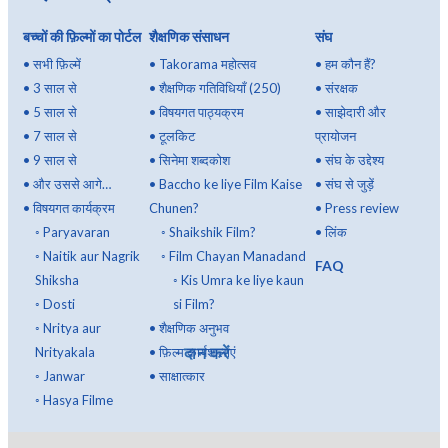
बच्चों की फ़िल्मों का पोर्टल
शैक्षणिक संसाधन
संघ
•
सभी फ़िल्में
•
Takorama महोत्सव
•
हम कौन हैं?
•
3 साल से
•
शैक्षणिक गतिविधियाँ (250)
•
संरक्षक
•
5 साल से
•
विषयगत पाठ्यक्रम
•
साझेदारी और
•
7 साल से
•
टूलकिट
प्रायोजन
•
9 साल से
•
सिनेमा शब्दकोश
•
संघ के उद्देश्य
•
और उससे आगे…
•
Baccho ke liye Film Kaise
•
संघ से जुड़ें
•
विषयगत कार्यक्रम
Chunen?
•
Press review
◦
Paryavaran
◦
Shaikshik Film?
•
लिंक
◦
Naitik aur Nagrik
◦
Film Chayan Manadand
FAQ
Shiksha
◦
Kis Umra ke liye kaun
◦
Dosti
si Film?
◦
Nritya aur
•
शैक्षणिक अनुभव
दान करें
Nrityakala
•
फ़िल्म कार्यशालाएं
◦
Janwar
•
साक्षात्कार
◦
Hasya Filme