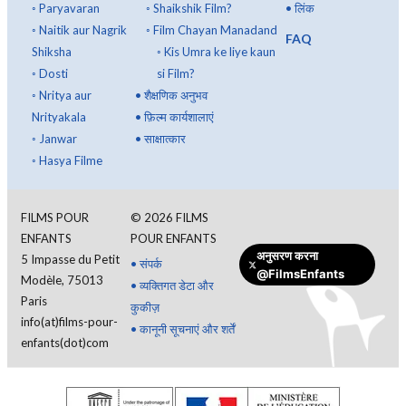
◦
Paryavaran
◦
Shaikshik Film?
•
लिंक
◦
Naitik aur Nagrik
◦
Film Chayan Manadand
FAQ
Shiksha
◦
Kis Umra ke liye kaun
◦
Dosti
si Film?
◦
Nritya aur
•
शैक्षणिक अनुभव
Nrityakala
•
फ़िल्म कार्यशालाएं
◦
Janwar
•
साक्षात्कार
◦
Hasya Filme
FILMS POUR
©
2026
FILMS
ENFANTS
POUR ENFANTS
अनुसरण करना
5 Impasse du Petit
•
संपर्क
@FilmsEnfants
Modèle, 75013
•
व्यक्तिगत डेटा और
Paris
कुकीज़
दान करें
info(at)films-pour-
•
कानूनी सूचनाएं और शर्तें
enfants(dot)com