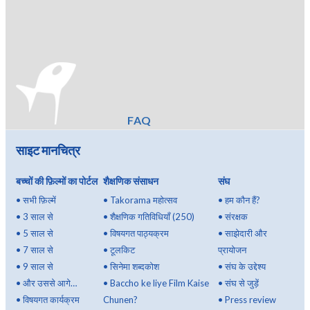
FAQ
साइट मानचित्र
बच्चों की फ़िल्मों का पोर्टल
शैक्षणिक संसाधन
संघ
•
सभी फ़िल्में
•
Takorama महोत्सव
•
हम कौन हैं?
•
3 साल से
•
शैक्षणिक गतिविधियाँ (250)
•
संरक्षक
•
5 साल से
•
विषयगत पाठ्यक्रम
•
साझेदारी और
•
7 साल से
•
टूलकिट
प्रायोजन
•
9 साल से
•
सिनेमा शब्दकोश
•
संघ के उद्देश्य
•
और उससे आगे…
•
Baccho ke liye Film Kaise
•
संघ से जुड़ें
•
विषयगत कार्यक्रम
Chunen?
•
Press review