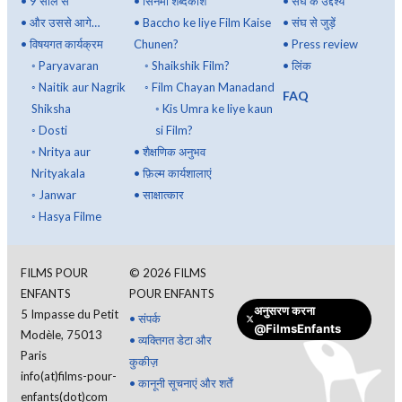
•
9 साल से
•
सिनेमा शब्दकोश
•
संघ के उद्देश्य
•
और उससे आगे…
•
Baccho ke liye Film Kaise
•
संघ से जुड़ें
•
विषयगत कार्यक्रम
Chunen?
•
Press review
◦
Paryavaran
◦
Shaikshik Film?
•
लिंक
◦
Naitik aur Nagrik
◦
Film Chayan Manadand
FAQ
Shiksha
◦
Kis Umra ke liye kaun
◦
Dosti
si Film?
◦
Nritya aur
•
शैक्षणिक अनुभव
Nrityakala
•
फ़िल्म कार्यशालाएं
◦
Janwar
•
साक्षात्कार
◦
Hasya Filme
FILMS POUR
©
2026
FILMS
ENFANTS
POUR ENFANTS
अनुसरण करना
5 Impasse du Petit
•
संपर्क
@FilmsEnfants
Modèle, 75013
•
व्यक्तिगत डेटा और
Paris
कुकीज़
info(at)films-pour-
•
कानूनी सूचनाएं और शर्तें
enfants(dot)com