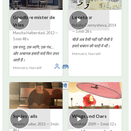
Goodbye mister de
Le retour
Vries
Natalia Chernysheva
,
2014
—
1 min 26 s
Mascha Halberstad
,
2012
—
5 min 48 s
चीज़ें अब वैसी नहीं रहीं जैसी वे
हमारे बचपन की यादों में थीं।
एक वस्तु, एक ध्वनि, एक गंध…
और अचानक हमारी यादें फिर उभर
Mémoire, Narratif
आती हैं।
लॉगिन
Mémoire, Narratif
हिंदी
Sur les rails
Wings and Oars
Jeremy Guiter
,
2011
—
3 min
Lunohod
,
2009
—
5 min 52 s
46 s