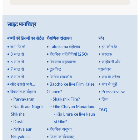
साइट मानचित्र
बच्चों की फ़िल्मों का पोर्टल
शैक्षणिक संसाधन
संघ
•
सभी फ़िल्में
•
Takorama महोत्सव
•
हम कौन हैं?
•
3 साल से
•
शैक्षणिक गतिविधियाँ (250)
•
संरक्षक
•
5 साल से
•
विषयगत पाठ्यक्रम
•
साझेदारी और
•
7 साल से
•
टूलकिट
प्रायोजन
•
9 साल से
•
सिनेमा शब्दकोश
•
संघ के उद्देश्य
•
और उससे आगे…
•
Baccho ke liye Film Kaise
•
संघ से जुड़ें
•
विषयगत कार्यक्रम
Chunen?
•
Press review
◦
Paryavaran
◦
Shaikshik Film?
•
लिंक
◦
Naitik aur Nagrik
◦
Film Chayan Manadand
FAQ
Shiksha
◦
Kis Umra ke liye kaun
◦
Dosti
si Film?
◦
Nritya aur
•
शैक्षणिक अनुभव
Nrityakala
•
फ़िल्म कार्यशालाएं