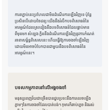
ការតភ្ជាប់នេះប្រហែលជាមិនដំណើរការឡើងវិញទេ ប៉ុន្តែ
ប្រសិនបើដោយចៃដន្យ យើងនឹងរំលឹកបទពិសោធន៍នៃ
អារម្មណ៍ដែលស្រដៀងនឹងបទពិសោធន៍ដែលធ្លាប់មាន
ពីមុនមក សំឡេង ក្លិននឹងដំណើរការឡើងវិញនូវការកំណត់
រចនាសម្ព័ន្ធពិសេសនេះ ហើយធ្វើឱ្យការចងចាំឡើងវិញ
ដោយមិនអាចបំបែកបានជាមួយនឹងបទពិសោធន៍នៃ
អារម្មណ៍នេះ។
បទសកម្មភាពនៅលើអង្គចងចាំ
មនុស្សពេញវ័យជាច្រើនបានជួបប្រទះនឹងការលេចឡើង
ភ្លាមៗនៃការចងចាំដែលបាត់បង់។ កុមារក៏ឆាប់ភ្លេច និងរស់