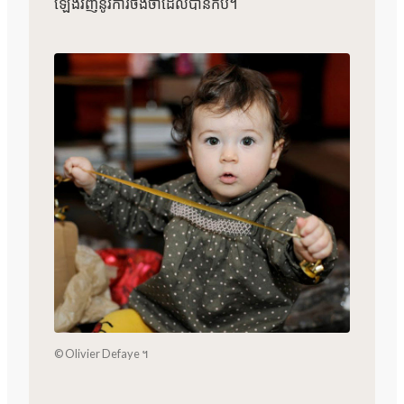
ឡើងវិញនូវការចងចាំដែលបានកប់។
© Olivier Defaye ។