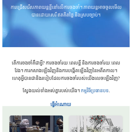
ការជ្រើសរើសភាពយន្តខ្លីនៅលើការចងចាំ។ ភាពយន្តអាចចូលមើល
បានដោយសេរី ឥតគិតថ្លៃ និងស្របច្បាប់។
តើការចងចាំគឺជាអ្វី? ការចងចាំរយៈពេលខ្លី និងការចងចាំរយៈពេល
វែង។ ការកសាងឡើងវិញនិងការបង្កើតឡើងវិញនៃអតីតកាល។
ហេតុអ្វី​បាន​ជា​និង​របៀប​ដែល​ការ​ចងចាំ​របស់​យើង​លេច​ឡើង​វិញ?
ស្វែងយល់ទាំងអស់គ្នារបស់យើង។
កម្មវិធីប្រធានបទ
.
ធ្វើអំណោយ