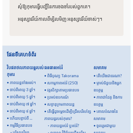
សុំឱ្យកុមារធ្វើបញ្ជីនៃការចងចាំរបស់ពួកគេ។
អនុស្សាវរីយ៍កាលពីម្សិលមិញ អនុស្សាវរីយ៍ចាស់ៗ។
ផែនទីគេហទំព័រ
វិបផតថលភាពយន្តរបស់
ធនធានអប់រំ
សមាគម
កុមារ
•
ពិធីបុណ្យ Takorama
•
តើយើងជានរណា?
•
ភាពយន្តទាំងអស់។
•
សកម្មភាពអប់រំ (250)
•
ម្ចាស់ជំនួយនិងអ្នក
•
ចាប់ពីអាយុ 3 ឆ្នាំ។
•
វគ្គសិក្សាតាមប្រធានបទ
ឧបត្ថម្ភ
•
ចាប់ពីអាយុ 5 ឆ្នាំ។
•
ប្រអប់ឧបករណ៍
•
ភាពជាដៃគូ និងការ
•
ចាប់ពីអាយុ ៧ ឆ្នាំ។
•
សទ្ទានុក្រមភាពយន្ត
ឧបត្ថម្ភ
•
ចាប់ពីអាយុ ៩ ឆ្នាំ។
•
តើធ្វើដូចម្តេចដើម្បីជ្រើសរើសខ្សែ
•
គោលបំណងនៃ
•
ហើយបន្ទាប់ពី ...
ភាពយន្តរបស់កុមារ?
សមាគម
•
កម្មវិធីប្រធានបទ
◦
ភាពយន្តអប់រំ ឬអប់រំ?
•
ចូលរួមជាមួយ
◦
បរិស្ថានវិទ្យា
◦
លក្ខណៈវិនិច្ឆ័យជ្រើសរើស
សមាគម