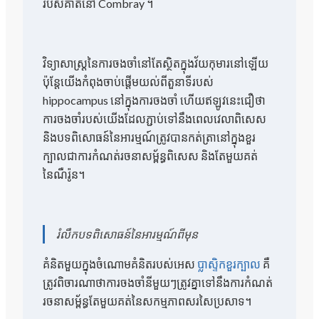
របស់គាត់នៅ Combray ។
វិទ្យាសាស្រ្តនៃការចងចាំនៅតែស្ថិតក្នុងវ័យកុមារនៅឡើយ
ប៉ុន្តែយើងកំពុងចាប់ផ្តើមយល់ពីតួនាទីរបស់
hippocampus នៅក្នុងការចងចាំ ហើយឥឡូវនេះជឿថា
ការចងចាំរបស់យើងដែលភ្ជាប់ទៅនឹងពេលវេលាពិសេស
និងបទពិសោធន៍នៃអារម្មណ៍ត្រូវបានកត់ត្រានៅក្នុងខួរ
ក្បាលជាការកំណត់រចនាសម្ព័ន្ធពិសេស និងតែមួយគត់
នៃណឺរ៉ូន។
រំលឹកបទពិសោធន៍នៃអារម្មណ៍ពីមុន
គំនិតមួយក្នុងចំណោមគំនិតរបស់អេស
ប្លាស្ទិកខួរក្បាល
គឺ
ត្រូវពិចារណាថាការចងចាំនីមួយៗត្រូវគ្នាទៅនឹងការកំណត់
រចនាសម្ព័ន្ធតែមួយគត់នៃសកម្មភាពសរសៃប្រសាទ។