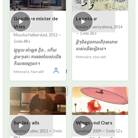
Goodbye mister de
Le retour
Vries
Natalia Chernysheva
,
2014
—
1 min 26 s
Mascha Halberstad
,
2012
—
5 min 48 s
អ្វី​ៗ​មិន​ដូច​កាល​ពី​កុមារភាព​
របស់​យើង​ទៀត​ទេ។
វត្ថុមួយ សំឡេង ក្លិន... ហើយ
ភ្លាមៗនោះ ការចងចាំរបស់យើង
Mémoire, Narratif
ក៏លេចចេញមក។
ចូល
Mémoire, Narratif
ខ្មែរ
Sur les rails
Wings and Oars
Jeremy Guiter
,
2011
—
3 min
Lunohod
,
2009
—
5 min 52 s
46 s