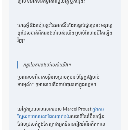
ខ្យល់ ទំនាក់ទំនងខ្នាតជាមួយវត្ថុ ឬកន្លែង?
ហេតុអ្វី និង​របៀប​ខ្លះ​នៃ​ឆាក​ជីវិត​ដែល​ធ្លាប់​ជួប​ប្រទះ មនុស្ស​
ខ្លះ​ដែល​បាត់​ពី​ការ​ចង​ចាំ​របស់​យើង ស្រាប់តែ​មាន​ជីវិត​ឡើង​
វិញ?
កត្តានៃការចងចាំរបស់យើង។
ប្រធានបទពិបាកបន្តិចសម្រាប់កុមារ ប៉ុន្តែគួរឱ្យចាប់
អារម្មណ៍។ កុមារងាយនឹងចាប់បាននៅក្នុងហ្គេម។
នៅក្នុងប្រលោមលោករបស់ Marcel Proust
ក្នុងការ
ស្វែងរកពេលវេលាដែលបាត់បង់
រសជាតិនៃនំប៊ីសស្ទីន
ដែលជ្រលក់ក្នុងតែ គ្រោងអ្នកនិទានរឿងអំពីអតីតកាល