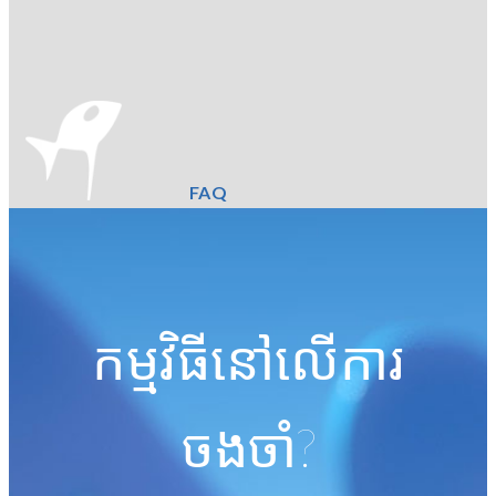
FAQ
កម្មវិធីនៅលើការ
ចងចាំ?