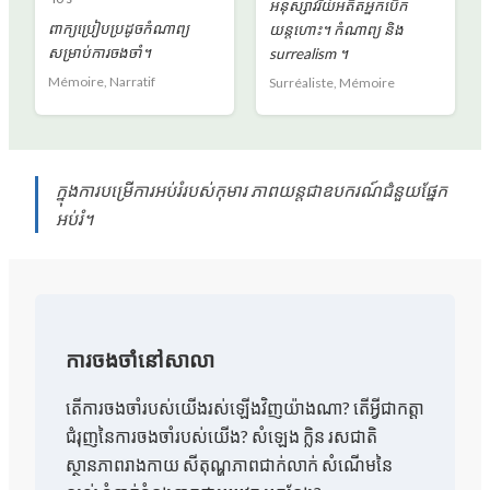
អនុស្សាវរីយ៍អតីតអ្នកបើក
ពាក្យប្រៀបប្រដូចកំណាព្យ
យន្តហោះ។ កំណាព្យ និង
សម្រាប់ការចងចាំ។
surrealism ។
Mémoire, Narratif
Surréaliste, Mémoire
ក្នុងការបម្រើការអប់រំរបស់កុមារ ភាពយន្តជាឧបករណ៍ជំនួយផ្នែក
អប់រំ។
ការចងចាំនៅសាលា
តើ​ការ​ចង​ចាំ​របស់​យើង​រស់​ឡើង​វិញ​យ៉ាង​ណា? តើអ្វីជាកត្តា
ជំរុញនៃការចងចាំរបស់យើង? សំឡេង ក្លិន រសជាតិ
ស្ថានភាពរាងកាយ សីតុណ្ហភាពជាក់លាក់ សំណើមនៃ