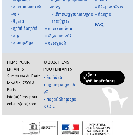
◦
ការអប់រំសីលធម៌ និង
ភាពយន្ត
•
ពិនិត្យសារពត៌មាន
សង្គម
◦
តើ​ភាពយន្ត​មួយ​ណា​សម្រាប់​
•
តំណភ្ជាប់
◦
មិត្តភាព
អាយុ​ប៉ុន្មាន?
FAQ
◦
ក្បាច់រាំ និងក្បាច់រាំ
•
បទពិសោធន៍អប់រំ
◦
សត្វ
•
សិក្ខាសាលាអប់រំ
◦
ភាពយន្តកំប្លែង
•
បទសម្ភាសន៍
FILMS POUR
©
2026
FILMS
ENFANTS
POUR ENFANTS
ធ្វើតាម
5 Impasse du Petit
•
ទំនាក់ទំនង
@FilmsEnfants
Modèle, 75013
•
ទិន្នន័យផ្ទាល់ខ្លួន និង
Paris
ខូគី
info(at)films-pour-
•
ការជូនដំណឹងផ្លូវច្បាប់
enfants(dot)com
& CGU