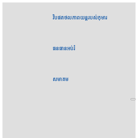
វិបផតថលភាពយន្តរបស់កុមារ
ធនធានអប់រំ
សមាគម